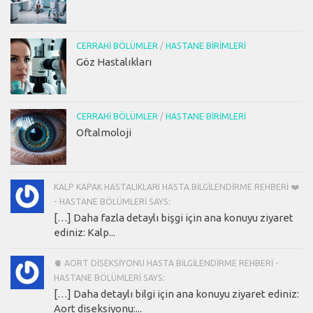
CERRAHI BÖLÜMLER
/
HASTANE BIRIMLERI
Göz Hastalıkları
CERRAHI BÖLÜMLER
/
HASTANE BIRIMLERI
Oftalmoloji
KALP KAPAK HASTALIKLARI HASTA BILGILENDIRME REHBERI ❤️
- HASTANE BÖLÜMLERI SAYS:
[…] Daha fazla detaylı bişgi için ana konuyu ziyaret
ediniz: Kalp...
🫀 AORT DISEKSIYONU HASTA BILGILENDIRME REHBERI -
HASTANE BÖLÜMLERI SAYS:
[…] Daha detaylı bilgi için ana konuyu ziyaret ediniz:
Aort diseksiyonu:...