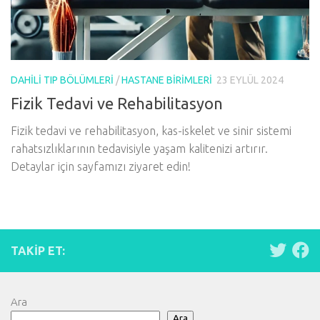
DAHILI TIP BÖLÜMLERI
/
HASTANE BIRIMLERI
23 EYLÜL 2024
Fizik Tedavi ve Rehabilitasyon
Fizik tedavi ve rehabilitasyon, kas-iskelet ve sinir sistemi
rahatsızlıklarının tedavisiyle yaşam kalitenizi artırır.
Detaylar için sayfamızı ziyaret edin!
TAKIP ET:
Ara
Ara