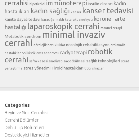
cerrahisi
immünoterapi
kadın
insülin direnci
hipotiroidi
kanser tedavisi
kadın sağlığı
hastalıkları
kanser
koroner arter
kanıta dayalı tedavi
karaciğer nakli
katarakt ameliyatı
laparoskopik cerrahi
hastalığı
manuel terapi
minimal invaziv
Metabolik sendrom
cerrahi
nörolojik rehabilitasyon
nörolojik bozukluklar
otoimmün
robotik
radyoterapi
hastalıklar
polikistik over sendromu
cerrahi
sağlık teknolojileri
safra kesesi ameliyatı
saç dökülmesi
stent
stres yönetimi
Tiroid hastalıkları
yerleştirme
tıbbi cihazlar
Categories
Beyin ve Sinir Cerrahisi
Cerrahi Bölümler
Dahili Tıp Bölümleri
Destekleyici Hizmetler