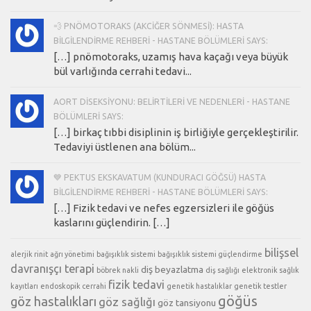
💨 PNÖMOTORAKS (AKCIĞER SÖNMESI): HASTA
BILGILENDIRME REHBERI - HASTANE BÖLÜMLERI SAYS:
[…] pnömotoraks, uzamış hava kaçağı veya büyük
bül varlığında cerrahi tedavi...
AORT DISEKSIYONU: BELIRTILERI VE NEDENLERI - HASTANE
BÖLÜMLERI SAYS:
[…] birkaç tıbbi disiplinin iş birliğiyle gerçekleştirilir.
Tedaviyi üstlenen ana bölüm...
💙 PEKTUS EKSKAVATUM (KUNDURACI GÖĞSÜ) HASTA
BILGILENDIRME REHBERI - HASTANE BÖLÜMLERI SAYS:
[…] Fizik tedavi ve nefes egzersizleri ile göğüs
kaslarını güçlendirin. […]
bilişsel
alerjik rinit
ağrı yönetimi
bağışıklık sistemi
bağışıklık sistemi güçlendirme
davranışçı terapi
diş beyazlatma
böbrek nakli
diş sağlığı
elektronik sağlık
fizik tedavi
kayıtları
endoskopik cerrahi
genetik hastalıklar
genetik testler
göğüs
göz hastalıkları
göz sağlığı
göz tansiyonu