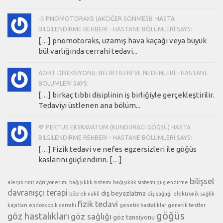
💨 PNÖMOTORAKS (AKCIĞER SÖNMESI): HASTA
BILGILENDIRME REHBERI - HASTANE BÖLÜMLERI SAYS:
[…] pnömotoraks, uzamış hava kaçağı veya büyük
bül varlığında cerrahi tedavi...
AORT DISEKSIYONU: BELIRTILERI VE NEDENLERI - HASTANE
BÖLÜMLERI SAYS:
[…] birkaç tıbbi disiplinin iş birliğiyle gerçekleştirilir.
Tedaviyi üstlenen ana bölüm...
💙 PEKTUS EKSKAVATUM (KUNDURACI GÖĞSÜ) HASTA
BILGILENDIRME REHBERI - HASTANE BÖLÜMLERI SAYS:
[…] Fizik tedavi ve nefes egzersizleri ile göğüs
kaslarını güçlendirin. […]
bilişsel
alerjik rinit
ağrı yönetimi
bağışıklık sistemi
bağışıklık sistemi güçlendirme
davranışçı terapi
diş beyazlatma
böbrek nakli
diş sağlığı
elektronik sağlık
fizik tedavi
kayıtları
endoskopik cerrahi
genetik hastalıklar
genetik testler
göğüs
göz hastalıkları
göz sağlığı
göz tansiyonu