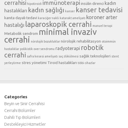
cerrahisi
immünoterapi
kadın
insülin direnci
hipotiroidi
kanser tedavisi
kadın sağlığı
hastalıkları
kanser
koroner arter
kanıta dayalı tedavi
karaciğer nakli
katarakt ameliyatı
laparoskopik cerrahi
hastalığı
manuel terapi
minimal invaziv
Metabolik sendrom
cerrahi
nörolojik rehabilitasyon
nörolojik bozukluklar
otoimmün
robotik
radyoterapi
hastalıklar
polikistik over sendromu
cerrahi
sağlık teknolojileri
safra kesesi ameliyatı
saç dökülmesi
stent
stres yönetimi
Tiroid hastalıkları
yerleştirme
tıbbi cihazlar
Categories
Beyin ve Sinir Cerrahisi
Cerrahi Bölümler
Dahili Tıp Bölümleri
Destekleyici Hizmetler