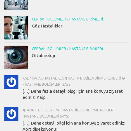
CERRAHI BÖLÜMLER
/
HASTANE BIRIMLERI
Göz Hastalıkları
CERRAHI BÖLÜMLER
/
HASTANE BIRIMLERI
Oftalmoloji
KALP KAPAK HASTALIKLARI HASTA BILGILENDIRME REHBERI ❤️
- HASTANE BÖLÜMLERI SAYS:
[…] Daha fazla detaylı bişgi için ana konuyu ziyaret
ediniz: Kalp...
🫀 AORT DISEKSIYONU HASTA BILGILENDIRME REHBERI -
HASTANE BÖLÜMLERI SAYS:
[…] Daha detaylı bilgi için ana konuyu ziyaret ediniz:
Aort diseksiyonu:...