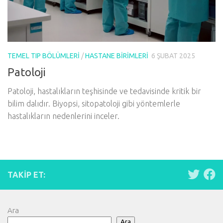
TEMEL TIP BÖLÜMLERI
/
HASTANE BIRIMLERI
6 ŞUBAT 2025
Patoloji
Patoloji, hastalıkların teşhisinde ve tedavisinde kritik bir
bilim dalıdır. Biyopsi, sitopatoloji gibi yöntemlerle
hastalıkların nedenlerini inceler.
TAKIP ET:
Ara
Ara