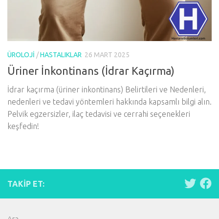
ÜROLOJI
/
HASTALIKLAR
26 MART 2025
Üriner İnkontinans (İdrar Kaçırma)
İdrar kaçırma (üriner inkontinans) Belirtileri ve Nedenleri,
nedenleri ve tedavi yöntemleri hakkında kapsamlı bilgi alın.
Pelvik egzersizler, ilaç tedavisi ve cerrahi seçenekleri
keşfedin!
TAKIP ET:
Ara