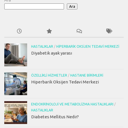
Ara
HASTALIKLAR
/
HIPERBARIK OKSIJEN TEDAVI MERKEZI
Diyabetik ayak yarası
ÖZELLIKLI HIZMETLER
/
HASTANE BIRIMLERI
Hiperbarik Oksijen Tedavi Merkezi
ENDOKRINOLOJI VE METABOLIZMA HASTALIKLARI
/
HASTALIKLAR
Diabetes Mellitus Nedir?