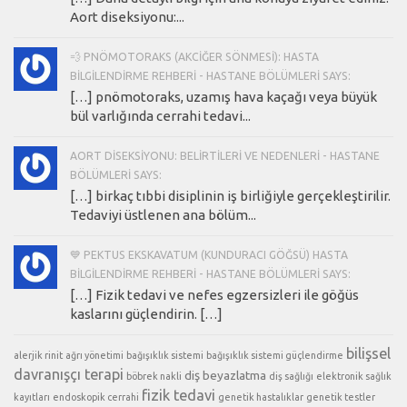
Aort diseksiyonu:...
💨 PNÖMOTORAKS (AKCIĞER SÖNMESI): HASTA
BILGILENDIRME REHBERI - HASTANE BÖLÜMLERI SAYS:
[…] pnömotoraks, uzamış hava kaçağı veya büyük
bül varlığında cerrahi tedavi...
AORT DISEKSIYONU: BELIRTILERI VE NEDENLERI - HASTANE
BÖLÜMLERI SAYS:
[…] birkaç tıbbi disiplinin iş birliğiyle gerçekleştirilir.
Tedaviyi üstlenen ana bölüm...
💙 PEKTUS EKSKAVATUM (KUNDURACI GÖĞSÜ) HASTA
BILGILENDIRME REHBERI - HASTANE BÖLÜMLERI SAYS:
[…] Fizik tedavi ve nefes egzersizleri ile göğüs
kaslarını güçlendirin. […]
bilişsel
alerjik rinit
ağrı yönetimi
bağışıklık sistemi
bağışıklık sistemi güçlendirme
davranışçı terapi
diş beyazlatma
böbrek nakli
diş sağlığı
elektronik sağlık
fizik tedavi
kayıtları
endoskopik cerrahi
genetik hastalıklar
genetik testler