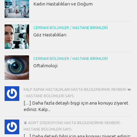
Kadın Hastalıkları ve Doğum
CERRAHI BÖLÜMLER
/
HASTANE BIRIMLERI
Göz Hastalıkları
CERRAHI BÖLÜMLER
/
HASTANE BIRIMLERI
Oftalmoloji
KALP KAPAK HASTALIKLARI HASTA BILGILENDIRME REHBERI ❤️
- HASTANE BÖLÜMLERI SAYS:
[…] Daha fazla detaylı bişgi için ana konuyu ziyaret
ediniz: Kalp...
🫀 AORT DISEKSIYONU HASTA BILGILENDIRME REHBERI -
HASTANE BÖLÜMLERI SAYS:
[…] Daha detaylı bilgi için ana konuyu ziyaret ediniz: