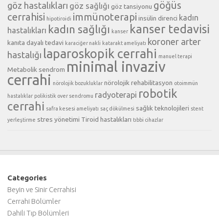
göğüs
göz hastalıkları
göz sağlığı
göz tansiyonu
cerrahisi
immünoterapi
kadın
insülin direnci
hipotiroidi
kanser tedavisi
kadın sağlığı
hastalıkları
kanser
koroner arter
kanıta dayalı tedavi
karaciğer nakli
katarakt ameliyatı
laparoskopik cerrahi
hastalığı
manuel terapi
minimal invaziv
Metabolik sendrom
cerrahi
nörolojik rehabilitasyon
nörolojik bozukluklar
otoimmün
robotik
radyoterapi
hastalıklar
polikistik over sendromu
cerrahi
sağlık teknolojileri
safra kesesi ameliyatı
saç dökülmesi
stent
stres yönetimi
Tiroid hastalıkları
yerleştirme
tıbbi cihazlar
Categories
Beyin ve Sinir Cerrahisi
Cerrahi Bölümler
Dahili Tıp Bölümleri