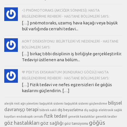
💨 PNÖMOTORAKS (AKCIĞER SÖNMESI): HASTA
BILGILENDIRME REHBERI - HASTANE BÖLÜMLERI SAYS:
[…] pnömotoraks, uzamış hava kaçağı veya büyük
bül varlığında cerrahi tedavi...
AORT DISEKSIYONU: BELIRTILERI VE NEDENLERI - HASTANE
BÖLÜMLERI SAYS:
[…] birkaç tıbbi disiplinin iş birliğiyle gerçekleştirilir.
Tedaviyi üstlenen ana bölüm...
💙 PEKTUS EKSKAVATUM (KUNDURACI GÖĞSÜ) HASTA
BILGILENDIRME REHBERI - HASTANE BÖLÜMLERI SAYS:
[…] Fizik tedavi ve nefes egzersizleri ile göğüs
kaslarını güçlendirin. […]
bilişsel
alerjik rinit
ağrı yönetimi
bağışıklık sistemi
bağışıklık sistemi güçlendirme
davranışçı terapi
diş beyazlatma
böbrek nakli
diş sağlığı
elektronik sağlık
fizik tedavi
kayıtları
endoskopik cerrahi
genetik hastalıklar
genetik testler
göğüs
göz hastalıkları
göz sağlığı
göz tansiyonu