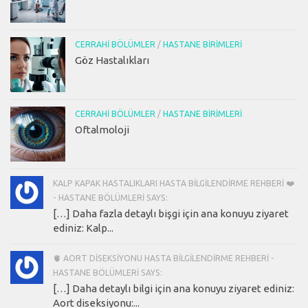
CERRAHI BÖLÜMLER
/
HASTANE BIRIMLERI
Göz Hastalıkları
CERRAHI BÖLÜMLER
/
HASTANE BIRIMLERI
Oftalmoloji
KALP KAPAK HASTALIKLARI HASTA BILGILENDIRME REHBERI ❤️
- HASTANE BÖLÜMLERI SAYS:
[…] Daha fazla detaylı bişgi için ana konuyu ziyaret
ediniz: Kalp...
🫀 AORT DISEKSIYONU HASTA BILGILENDIRME REHBERI -
HASTANE BÖLÜMLERI SAYS:
[…] Daha detaylı bilgi için ana konuyu ziyaret ediniz:
Aort diseksiyonu:...