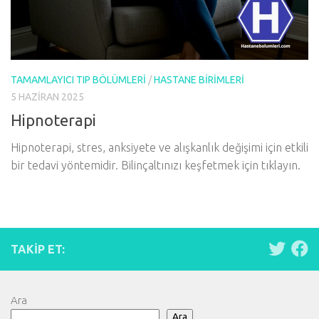
TAMAMLAYICI TIP BÖLÜMLERI
/
HASTANE BIRIMLERI
5 HAZIRAN 2025
Hipnoterapi
Hipnoterapi, stres, anksiyete ve alışkanlık değişimi için etkili
bir tedavi yöntemidir. Bilinçaltınızı keşfetmek için tıklayın.
TAKIP ET:
Ara
Ara