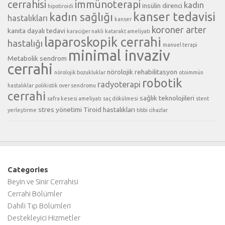
cerrahisi
immünoterapi
kadın
insülin direnci
hipotiroidi
kanser tedavisi
kadın sağlığı
hastalıkları
kanser
koroner arter
kanıta dayalı tedavi
karaciğer nakli
katarakt ameliyatı
laparoskopik cerrahi
hastalığı
manuel terapi
minimal invaziv
Metabolik sendrom
cerrahi
nörolojik rehabilitasyon
nörolojik bozukluklar
otoimmün
robotik
radyoterapi
hastalıklar
polikistik over sendromu
cerrahi
sağlık teknolojileri
safra kesesi ameliyatı
saç dökülmesi
stent
stres yönetimi
Tiroid hastalıkları
yerleştirme
tıbbi cihazlar
Categories
Beyin ve Sinir Cerrahisi
Cerrahi Bölümler
Dahili Tıp Bölümleri
Destekleyici Hizmetler