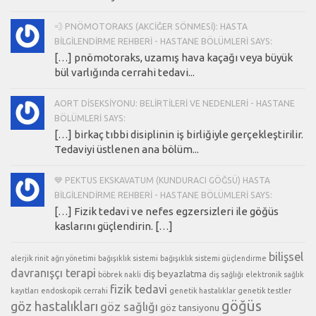
💨 PNÖMOTORAKS (AKCIĞER SÖNMESI): HASTA
BILGILENDIRME REHBERI - HASTANE BÖLÜMLERI SAYS:
[…] pnömotoraks, uzamış hava kaçağı veya büyük
bül varlığında cerrahi tedavi...
AORT DISEKSIYONU: BELIRTILERI VE NEDENLERI - HASTANE
BÖLÜMLERI SAYS:
[…] birkaç tıbbi disiplinin iş birliğiyle gerçekleştirilir.
Tedaviyi üstlenen ana bölüm...
💙 PEKTUS EKSKAVATUM (KUNDURACI GÖĞSÜ) HASTA
BILGILENDIRME REHBERI - HASTANE BÖLÜMLERI SAYS:
[…] Fizik tedavi ve nefes egzersizleri ile göğüs
kaslarını güçlendirin. […]
bilişsel
alerjik rinit
ağrı yönetimi
bağışıklık sistemi
bağışıklık sistemi güçlendirme
davranışçı terapi
diş beyazlatma
böbrek nakli
diş sağlığı
elektronik sağlık
fizik tedavi
kayıtları
endoskopik cerrahi
genetik hastalıklar
genetik testler
göğüs
göz hastalıkları
göz sağlığı
göz tansiyonu