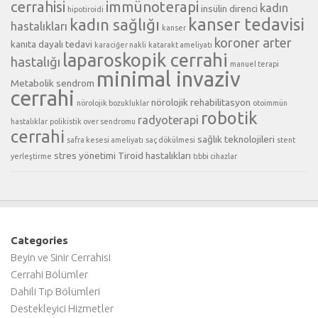
cerrahisi
immünoterapi
kadın
insülin direnci
hipotiroidi
kanser tedavisi
kadın sağlığı
hastalıkları
kanser
koroner arter
kanıta dayalı tedavi
karaciğer nakli
katarakt ameliyatı
laparoskopik cerrahi
hastalığı
manuel terapi
minimal invaziv
Metabolik sendrom
cerrahi
nörolojik rehabilitasyon
nörolojik bozukluklar
otoimmün
robotik
radyoterapi
hastalıklar
polikistik over sendromu
cerrahi
sağlık teknolojileri
safra kesesi ameliyatı
saç dökülmesi
stent
stres yönetimi
Tiroid hastalıkları
yerleştirme
tıbbi cihazlar
Categories
Beyin ve Sinir Cerrahisi
Cerrahi Bölümler
Dahili Tıp Bölümleri
Destekleyici Hizmetler