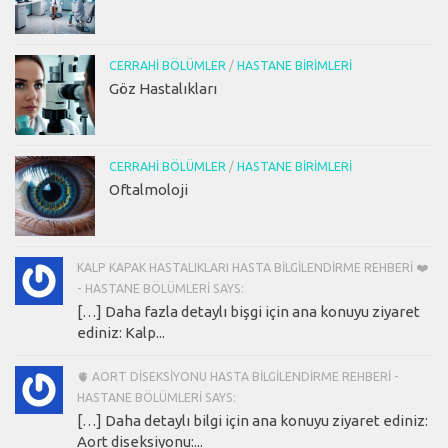
CERRAHI BÖLÜMLER
/
HASTANE BIRIMLERI
Göz Hastalıkları
CERRAHI BÖLÜMLER
/
HASTANE BIRIMLERI
Oftalmoloji
KALP KAPAK HASTALIKLARI HASTA BILGILENDIRME REHBERI ❤️
- HASTANE BÖLÜMLERI SAYS:
[…] Daha fazla detaylı bişgi için ana konuyu ziyaret
ediniz: Kalp...
🫀 AORT DISEKSIYONU HASTA BILGILENDIRME REHBERI -
HASTANE BÖLÜMLERI SAYS:
[…] Daha detaylı bilgi için ana konuyu ziyaret ediniz:
Aort diseksiyonu:...