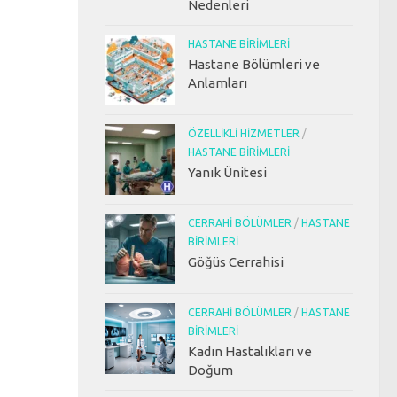
Nedenleri
HASTANE BIRIMLERI
Hastane Bölümleri ve
Anlamları
ÖZELLIKLI HIZMETLER
/
HASTANE BIRIMLERI
Yanık Ünitesi
CERRAHI BÖLÜMLER
/
HASTANE
BIRIMLERI
Göğüs Cerrahisi
CERRAHI BÖLÜMLER
/
HASTANE
BIRIMLERI
Kadın Hastalıkları ve
Doğum