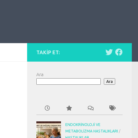
TAKIP ET:
Ara
Ara
ENDOKRINOLOJI VE
METABOLIZMA HASTALIKLARI
/
HASTALIKLAR