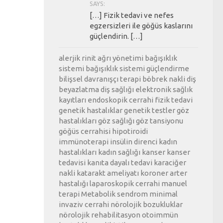
SAYS:
[…] Fizik tedavi ve nefes
egzersizleri ile göğüs kaslarını
güçlendirin. […]
alerjik rinit
ağrı yönetimi
bağışıklık
sistemi
bağışıklık sistemi güçlendirme
bilişsel davranışçı terapi
böbrek nakli
diş
beyazlatma
diş sağlığı
elektronik sağlık
kayıtları
endoskopik cerrahi
fizik tedavi
genetik hastalıklar
genetik testler
göz
hastalıkları
göz sağlığı
göz tansiyonu
göğüs cerrahisi
hipotiroidi
immünoterapi
insülin direnci
kadın
hastalıkları
kadın sağlığı
kanser
kanser
tedavisi
kanıta dayalı tedavi
karaciğer
nakli
katarakt ameliyatı
koroner arter
hastalığı
laparoskopik cerrahi
manuel
terapi
Metabolik sendrom
minimal
invaziv cerrahi
nörolojik bozukluklar
nörolojik rehabilitasyon
otoimmün