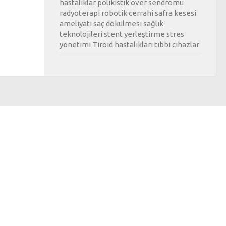
hastalıklar
polikistik over sendromu
radyoterapi
robotik cerrahi
safra kesesi
ameliyatı
saç dökülmesi
sağlık
teknolojileri
stent yerleştirme
stres
yönetimi
Tiroid hastalıkları
tıbbi cihazlar