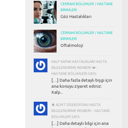
CERRAHI BÖLÜMLER
/
HASTANE
BIRIMLERI
Göz Hastalıkları
CERRAHI BÖLÜMLER
/
HASTANE
BIRIMLERI
Oftalmoloji
KALP KAPAK HASTALIKLARI HASTA
BILGILENDIRME REHBERI ❤️ -
HASTANE BÖLÜMLERI SAYS:
[…] Daha fazla detaylı bişgi için
ana konuyu ziyaret ediniz:
Kalp...
🫀 AORT DISEKSIYONU HASTA
BILGILENDIRME REHBERI - HASTANE
BÖLÜMLERI SAYS:
[…] Daha detaylı bilgi için ana