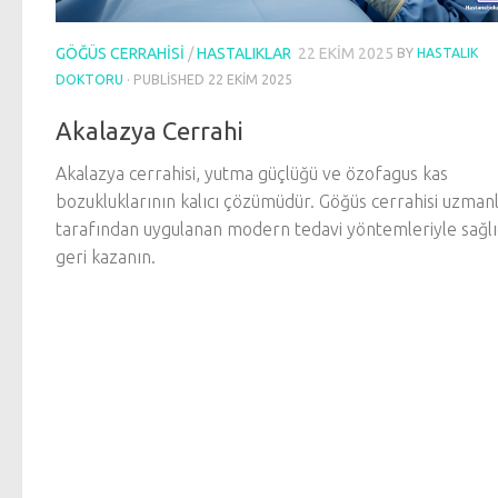
GÖĞÜS CERRAHISI
/
HASTALIKLAR
22 EKIM 2025
BY
HASTALIK
DOKTORU
· PUBLISHED
22 EKIM 2025
Akalazya Cerrahi
Akalazya cerrahisi, yutma güçlüğü ve özofagus kas
bozukluklarının kalıcı çözümüdür. Göğüs cerrahisi uzmanl
tarafından uygulanan modern tedavi yöntemleriyle sağlı
geri kazanın.