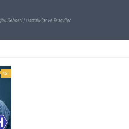
lık Rehberi | Hastalıklar ve Tedaviler
1