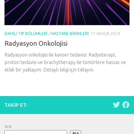
DAHILI TIP BÖLÜMLERI
/
HASTANE BIRIMLERI
11 ARALIK 2024
Radyasyon Onkolojisi
Radyasyon onkolojisi ile kanser tedavisi: Radyoterapi,
proton tedavisi ve brachytherapy ile tümörlere hassas ve
etkili bir yaklaşım. Detaylı bilgi için tıklayın.
TAKIP ET:
Ara
Ara