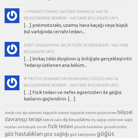
💨 PNÖMOTORAKS (AKCIĞER SÖNMESI): HASTA
BILGILENDIRME REHBERI - HASTANE BÖLÜMLERI SAYS:
[…] pnömotoraks, uzamış hava kaçağı veya büyük
bül varlığında cerrahi tedavi...
AORT DISEKSIYONU: BELIRTILERI VE NEDENLERI - HASTANE
BÖLÜMLERI SAYS:
[…] birkaç tıbbi disiplinin iş birliğiyle gerçekleştirilir.
Tedaviyi üstlenen ana bölüm...
💙 PEKTUS EKSKAVATUM (KUNDURACI GÖĞSÜ) HASTA
BILGILENDIRME REHBERI - HASTANE BÖLÜMLERI SAYS:
[…] Fizik tedavi ve nefes egzersizleri ile göğüs
kaslarını güçlendirin. […]
bilişsel
alerjik rinit
ağrı yönetimi
bağışıklık sistemi
bağışıklık sistemi güçlendirme
davranışçı terapi
diş beyazlatma
böbrek nakli
diş sağlığı
elektronik sağlık
fizik tedavi
kayıtları
endoskopik cerrahi
genetik hastalıklar
genetik testler
göğüs
göz hastalıkları
göz sağlığı
göz tansiyonu