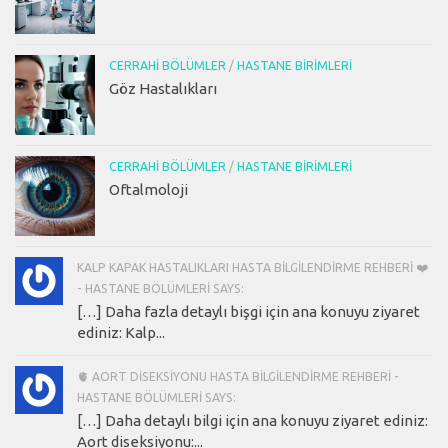
CERRAHI BÖLÜMLER
/
HASTANE BIRIMLERI
Göz Hastalıkları
CERRAHI BÖLÜMLER
/
HASTANE BIRIMLERI
Oftalmoloji
KALP KAPAK HASTALIKLARI HASTA BILGILENDIRME REHBERI ❤️
- HASTANE BÖLÜMLERI SAYS:
[…] Daha fazla detaylı bişgi için ana konuyu ziyaret
ediniz: Kalp...
🫀 AORT DISEKSIYONU HASTA BILGILENDIRME REHBERI -
HASTANE BÖLÜMLERI SAYS:
[…] Daha detaylı bilgi için ana konuyu ziyaret ediniz:
Aort diseksiyonu:...