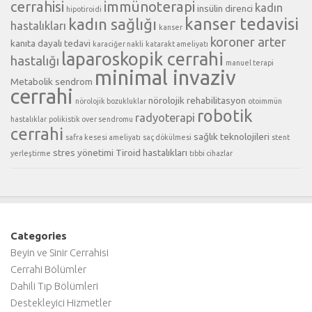
cerrahisi
immünoterapi
kadın
insülin direnci
hipotiroidi
kanser tedavisi
kadın sağlığı
hastalıkları
kanser
koroner arter
kanıta dayalı tedavi
karaciğer nakli
katarakt ameliyatı
laparoskopik cerrahi
hastalığı
manuel terapi
minimal invaziv
Metabolik sendrom
cerrahi
nörolojik rehabilitasyon
nörolojik bozukluklar
otoimmün
robotik
radyoterapi
hastalıklar
polikistik over sendromu
cerrahi
sağlık teknolojileri
safra kesesi ameliyatı
saç dökülmesi
stent
stres yönetimi
Tiroid hastalıkları
yerleştirme
tıbbi cihazlar
Categories
Beyin ve Sinir Cerrahisi
Cerrahi Bölümler
Dahili Tıp Bölümleri
Destekleyici Hizmetler