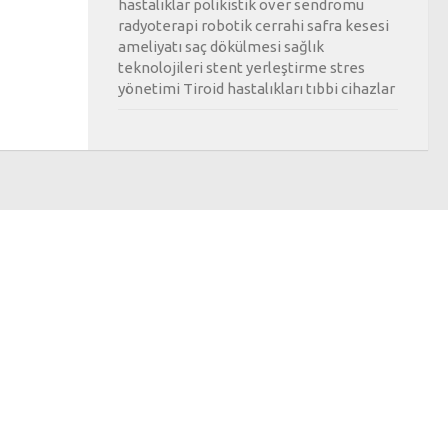
hastalıklar
polikistik over sendromu
radyoterapi
robotik cerrahi
safra kesesi
ameliyatı
saç dökülmesi
sağlık
teknolojileri
stent yerleştirme
stres
yönetimi
Tiroid hastalıkları
tıbbi cihazlar