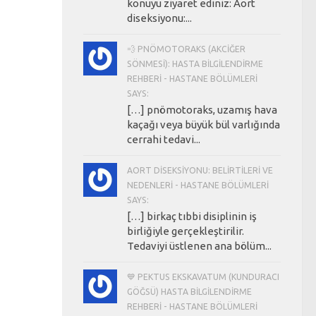
konuyu ziyaret ediniz: Aort
diseksiyonu:...
💨 PNÖMOTORAKS (AKCIĞER
SÖNMESI): HASTA BILGILENDIRME
REHBERI - HASTANE BÖLÜMLERI
SAYS:
[…] pnömotoraks, uzamış hava
kaçağı veya büyük bül varlığında
cerrahi tedavi...
AORT DISEKSIYONU: BELIRTILERI VE
NEDENLERI - HASTANE BÖLÜMLERI
SAYS:
[…] birkaç tıbbi disiplinin iş
birliğiyle gerçekleştirilir.
Tedaviyi üstlenen ana bölüm...
💙 PEKTUS EKSKAVATUM (KUNDURACI
GÖĞSÜ) HASTA BILGILENDIRME
REHBERI - HASTANE BÖLÜMLERI