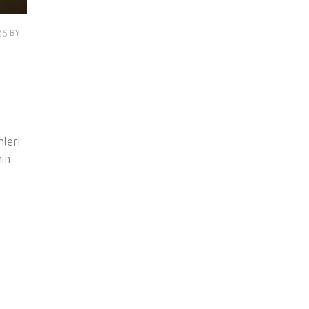
25
BY
mleri
in