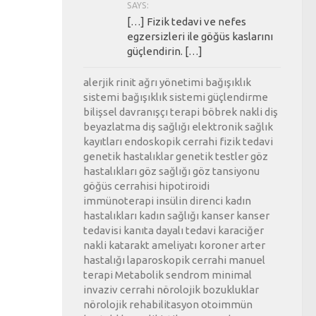
SAYS:
[…] Fizik tedavi ve nefes
egzersizleri ile göğüs kaslarını
güçlendirin. […]
alerjik rinit
ağrı yönetimi
bağışıklık
sistemi
bağışıklık sistemi güçlendirme
bilişsel davranışçı terapi
böbrek nakli
diş
beyazlatma
diş sağlığı
elektronik sağlık
kayıtları
endoskopik cerrahi
fizik tedavi
genetik hastalıklar
genetik testler
göz
hastalıkları
göz sağlığı
göz tansiyonu
göğüs cerrahisi
hipotiroidi
immünoterapi
insülin direnci
kadın
hastalıkları
kadın sağlığı
kanser
kanser
tedavisi
kanıta dayalı tedavi
karaciğer
nakli
katarakt ameliyatı
koroner arter
hastalığı
laparoskopik cerrahi
manuel
terapi
Metabolik sendrom
minimal
invaziv cerrahi
nörolojik bozukluklar
nörolojik rehabilitasyon
otoimmün