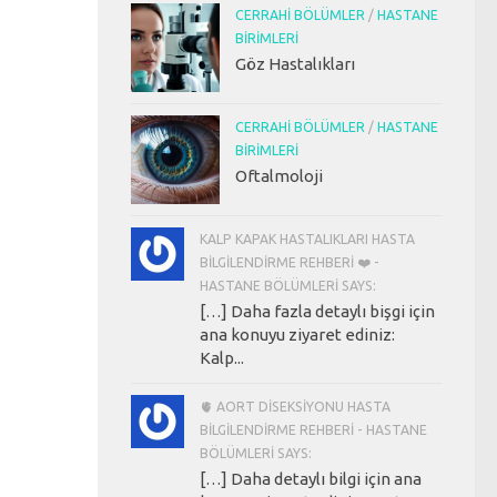
CERRAHI BÖLÜMLER
/
HASTANE
BIRIMLERI
Göz Hastalıkları
CERRAHI BÖLÜMLER
/
HASTANE
BIRIMLERI
Oftalmoloji
KALP KAPAK HASTALIKLARI HASTA
BILGILENDIRME REHBERI ❤️ -
HASTANE BÖLÜMLERI SAYS:
[…] Daha fazla detaylı bişgi için
ana konuyu ziyaret ediniz:
Kalp...
🫀 AORT DISEKSIYONU HASTA
BILGILENDIRME REHBERI - HASTANE
BÖLÜMLERI SAYS:
[…] Daha detaylı bilgi için ana