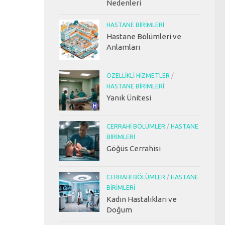
Nedenleri
HASTANE BIRIMLERI
Hastane Bölümleri ve
Anlamları
ÖZELLIKLI HIZMETLER
/
HASTANE BIRIMLERI
Yanık Ünitesi
CERRAHI BÖLÜMLER
/
HASTANE
BIRIMLERI
Göğüs Cerrahisi
CERRAHI BÖLÜMLER
/
HASTANE
BIRIMLERI
Kadın Hastalıkları ve
Doğum