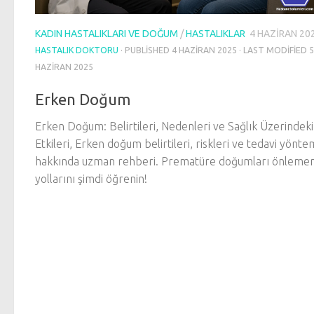
KADIN HASTALIKLARI VE DOĞUM
/
HASTALIKLAR
4 HAZIRAN 20
HASTALIK DOKTORU
· PUBLISHED
4 HAZIRAN 2025
· LAST MODIFIED
5
HAZIRAN 2025
Erken Doğum
Erken Doğum: Belirtileri, Nedenleri ve Sağlık Üzerindeki
Etkileri, Erken doğum belirtileri, riskleri ve tedavi yönte
hakkında uzman rehberi. Prematüre doğumları önlemen
yollarını şimdi öğrenin!