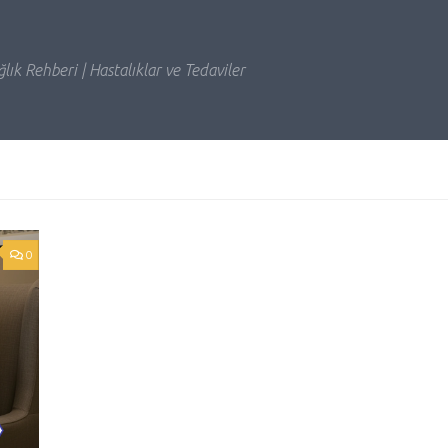
lık Rehberi | Hastalıklar ve Tedaviler
0