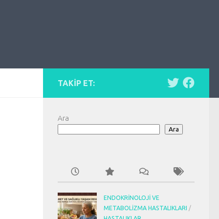
TAKIP ET:
Ara
Ara
ENDOKRINOLOJI VE
METABOLIZMA HASTALIKLARI
/
HASTALIKLAR