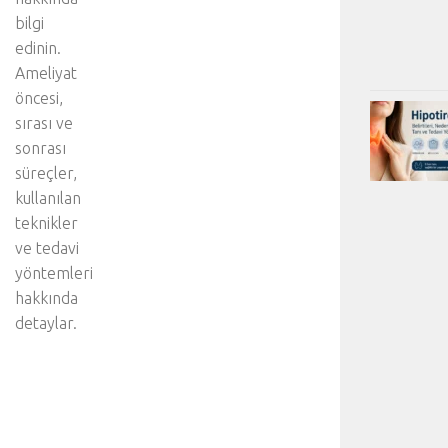
bilgi
edinin.
Ameliyat
öncesi,
sırası ve
sonrası
süreçler,
kullanılan
teknikler
ve tedavi
yöntemleri
hakkında
detaylar.