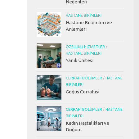
Nedenleri
HASTANE BIRIMLERI
Hastane Bölümleri ve
Anlamları
ÖZELLIKLI HIZMETLER
/
HASTANE BIRIMLERI
Yanık Ünitesi
CERRAHI BÖLÜMLER
/
HASTANE
BIRIMLERI
Göğüs Cerrahisi
CERRAHI BÖLÜMLER
/
HASTANE
BIRIMLERI
Kadın Hastalıkları ve
Doğum