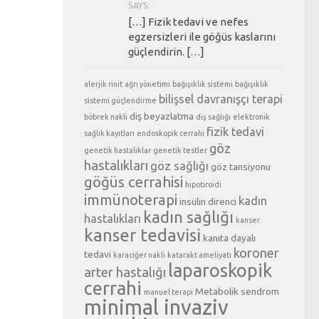
SAYS:
[…] Fizik tedavi ve nefes
egzersizleri ile göğüs kaslarını
güçlendirin. […]
alerjik rinit
ağrı yönetimi
bağışıklık sistemi
bağışıklık
bilişsel davranışçı terapi
sistemi güçlendirme
diş beyazlatma
böbrek nakli
diş sağlığı
elektronik
fizik tedavi
sağlık kayıtları
endoskopik cerrahi
göz
genetik hastalıklar
genetik testler
hastalıkları
göz sağlığı
göz tansiyonu
göğüs cerrahisi
hipotiroidi
immünoterapi
kadın
insülin direnci
kadın sağlığı
hastalıkları
kanser
kanser tedavisi
kanıta dayalı
koroner
tedavi
karaciğer nakli
katarakt ameliyatı
laparoskopik
arter hastalığı
cerrahi
Metabolik sendrom
manuel terapi
minimal invaziv