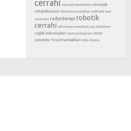
cerrahi
nörolojik
nörolojik bozukluklar
rehabilitasyon
otoimmün hastalıklar
polikistik over
robotik
radyoterapi
sendromu
cerrahi
safra kesesi ameliyatı
saç dökülmesi
sağlık teknolojileri
stres
stent yerleştirme
yönetimi
Tiroid hastalıkları
tıbbi cihazlar