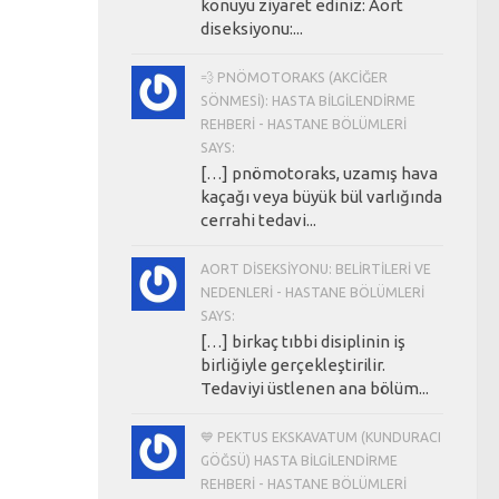
konuyu ziyaret ediniz: Aort
diseksiyonu:...
💨 PNÖMOTORAKS (AKCIĞER
SÖNMESI): HASTA BILGILENDIRME
REHBERI - HASTANE BÖLÜMLERI
SAYS:
[…] pnömotoraks, uzamış hava
kaçağı veya büyük bül varlığında
cerrahi tedavi...
AORT DISEKSIYONU: BELIRTILERI VE
NEDENLERI - HASTANE BÖLÜMLERI
SAYS:
[…] birkaç tıbbi disiplinin iş
birliğiyle gerçekleştirilir.
Tedaviyi üstlenen ana bölüm...
💙 PEKTUS EKSKAVATUM (KUNDURACI
GÖĞSÜ) HASTA BILGILENDIRME
REHBERI - HASTANE BÖLÜMLERI