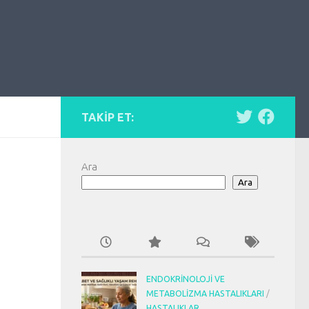
TAKIP ET:
Ara
Ara
ENDOKRINOLOJI VE
METABOLIZMA HASTALIKLARI
/
HASTALIKLAR