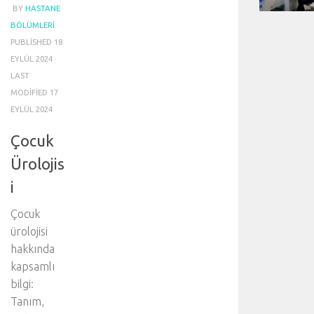
BY
HASTANE
BÖLÜMLERI
·
PUBLISHED
18
EYLÜL 2024
·
LAST
MODIFIED
17
EYLÜL 2024
Çocuk
Ürolojis
i
Çocuk
ürolojisi
hakkında
kapsamlı
bilgi:
Tanım,