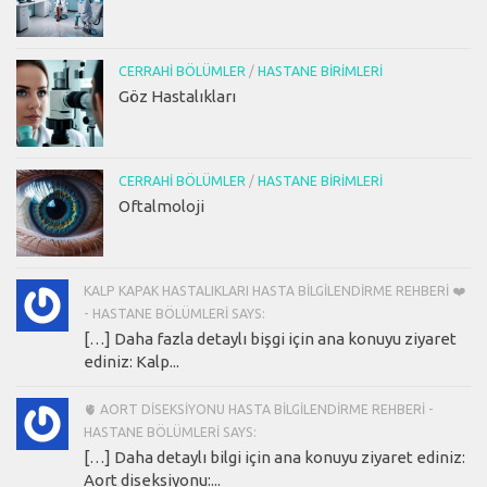
CERRAHI BÖLÜMLER
/
HASTANE BIRIMLERI
Göz Hastalıkları
CERRAHI BÖLÜMLER
/
HASTANE BIRIMLERI
Oftalmoloji
KALP KAPAK HASTALIKLARI HASTA BILGILENDIRME REHBERI ❤️
- HASTANE BÖLÜMLERI SAYS:
[…] Daha fazla detaylı bişgi için ana konuyu ziyaret
ediniz: Kalp...
🫀 AORT DISEKSIYONU HASTA BILGILENDIRME REHBERI -
HASTANE BÖLÜMLERI SAYS:
[…] Daha detaylı bilgi için ana konuyu ziyaret ediniz:
Aort diseksiyonu:...