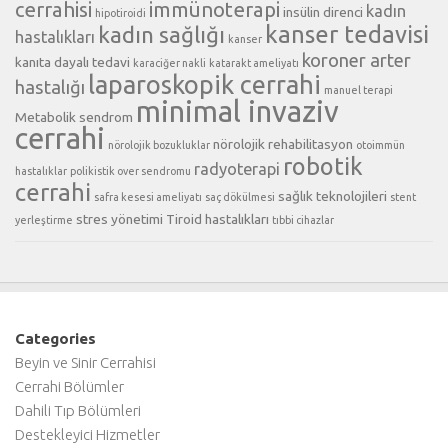
cerrahisi
immünoterapi
kadın
insülin direnci
hipotiroidi
kanser tedavisi
kadın sağlığı
hastalıkları
kanser
koroner arter
kanıta dayalı tedavi
karaciğer nakli
katarakt ameliyatı
laparoskopik cerrahi
hastalığı
manuel terapi
minimal invaziv
Metabolik sendrom
cerrahi
nörolojik rehabilitasyon
nörolojik bozukluklar
otoimmün
robotik
radyoterapi
hastalıklar
polikistik over sendromu
cerrahi
sağlık teknolojileri
safra kesesi ameliyatı
saç dökülmesi
stent
stres yönetimi
Tiroid hastalıkları
yerleştirme
tıbbi cihazlar
Categories
Beyin ve Sinir Cerrahisi
Cerrahi Bölümler
Dahili Tıp Bölümleri
Destekleyici Hizmetler