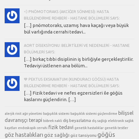
💨 PNÖMOTORAKS (AKCIĞER SÖNMESI): HASTA
BILGILENDIRME REHBERI - HASTANE BÖLÜMLERI SAYS:
[…] pnömotoraks, uzamış hava kaçağı veya büyük
bül varlığında cerrahi tedavi...
AORT DISEKSIYONU: BELIRTILERI VE NEDENLERI - HASTANE
BÖLÜMLERI SAYS:
[…] birkaç tıbbi disiplinin iş birliğiyle gerçekleştirilir.
Tedaviyi üstlenen ana bölüm...
💙 PEKTUS EKSKAVATUM (KUNDURACI GÖĞSÜ) HASTA
BILGILENDIRME REHBERI - HASTANE BÖLÜMLERI SAYS:
[…] Fizik tedavi ve nefes egzersizleri ile göğüs
kaslarını güçlendirin. […]
bilişsel
alerjik rinit
ağrı yönetimi
bağışıklık sistemi
bağışıklık sistemi güçlendirme
davranışçı terapi
diş beyazlatma
böbrek nakli
diş sağlığı
elektronik sağlık
fizik tedavi
kayıtları
endoskopik cerrahi
genetik hastalıklar
genetik testler
göğüs
göz hastalıkları
göz sağlığı
göz tansiyonu