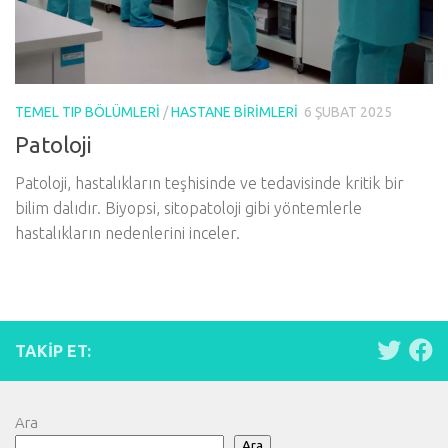
TEMEL TIP BÖLÜMLERI
/
HASTANE BIRIMLERI
6 ŞUBAT 2025
Patoloji
Patoloji, hastalıkların teşhisinde ve tedavisinde kritik bir
bilim dalıdır. Biyopsi, sitopatoloji gibi yöntemlerle
hastalıkların nedenlerini inceler.
TAKIP ET:
Ara
Ara