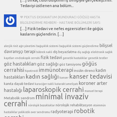
[…] birkaç tıbbi disiplinin iş birliğiyle gerçekleştirilir.
Tedaviyi üstlenen ana bölüm...
💙 PEKTUS EKSKAVATUM (KUNDURACI GÖĞSÜ) HASTA
BILGILENDIRME REHBERI - HASTANE BÖLÜMLERI SAYS:
[…] Fizik tedavi ve nefes egzersizleri ile göğüs
kaslarını güçlendirin. […]
bilişsel
alerjik rinit
ağrı yönetimi
bağışıklık sistemi
bağışıklık sistemi güçlendirme
davranışçı terapi
diş beyazlatma
böbrek nakli
diş sağlığı
elektronik sağlık
fizik tedavi
kayıtları
endoskopik cerrahi
genetik hastalıklar
genetik testler
göğüs
göz hastalıkları
göz sağlığı
göz tansiyonu
cerrahisi
immünoterapi
kadın
insülin direnci
hipotiroidi
kanser tedavisi
kadın sağlığı
hastalıkları
kanser
koroner arter
kanıta dayalı tedavi
karaciğer nakli
katarakt ameliyatı
laparoskopik cerrahi
hastalığı
manuel terapi
minimal invaziv
Metabolik sendrom
cerrahi
nörolojik rehabilitasyon
nörolojik bozukluklar
otoimmün
robotik
radyoterapi
hastalıklar
polikistik over sendromu