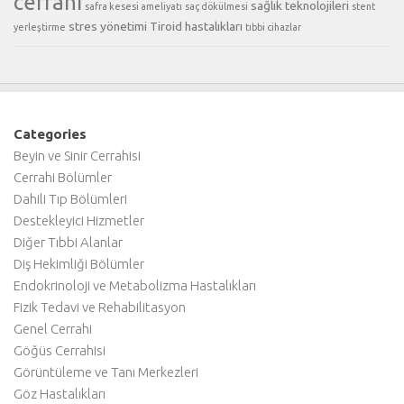
cerrahi
sağlık teknolojileri
safra kesesi ameliyatı
saç dökülmesi
stent
stres yönetimi
Tiroid hastalıkları
yerleştirme
tıbbi cihazlar
Categories
Beyin ve Sinir Cerrahisi
Cerrahi Bölümler
Dahili Tıp Bölümleri
Destekleyici Hizmetler
Diğer Tıbbi Alanlar
Diş Hekimliği Bölümler
Endokrinoloji ve Metabolizma Hastalıkları
Fizik Tedavi ve Rehabilitasyon
Genel Cerrahi
Göğüs Cerrahisi
Görüntüleme ve Tanı Merkezleri
Göz Hastalıkları