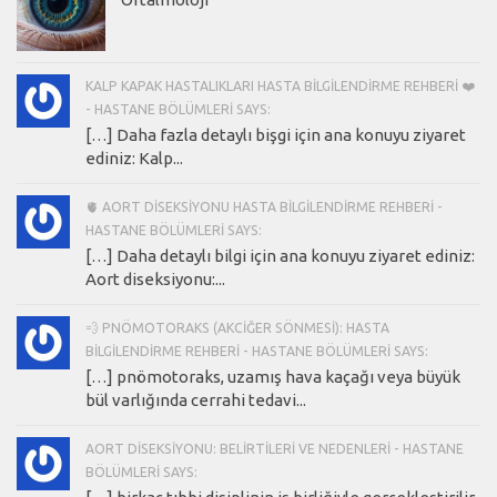
KALP KAPAK HASTALIKLARI HASTA BILGILENDIRME REHBERI ❤️
- HASTANE BÖLÜMLERI SAYS:
[…] Daha fazla detaylı bişgi için ana konuyu ziyaret
ediniz: Kalp...
🫀 AORT DISEKSIYONU HASTA BILGILENDIRME REHBERI -
HASTANE BÖLÜMLERI SAYS:
[…] Daha detaylı bilgi için ana konuyu ziyaret ediniz:
Aort diseksiyonu:...
💨 PNÖMOTORAKS (AKCIĞER SÖNMESI): HASTA
BILGILENDIRME REHBERI - HASTANE BÖLÜMLERI SAYS:
[…] pnömotoraks, uzamış hava kaçağı veya büyük
bül varlığında cerrahi tedavi...
AORT DISEKSIYONU: BELIRTILERI VE NEDENLERI - HASTANE
BÖLÜMLERI SAYS: