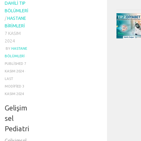
DAHILI TIP
BÖLÜMLERI
/
HASTANE
BIRIMLERI
7 KASIM
2024
BY
HASTANE
BÖLÜMLERI
·
PUBLISHED
7
KASIM 2024
·
LAST
MODIFIED
3
KASIM 2024
Gelişim
sel
Pediatri
Gelişimsel