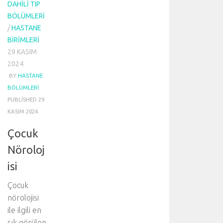
DAHILI TIP
BÖLÜMLERI
/
HASTANE
BIRIMLERI
29 KASIM
2024
BY
HASTANE
BÖLÜMLERI
·
PUBLISHED
29
KASIM 2024
Çocuk
Nöroloj
isi
Çocuk
nörolojisi
ile ilgili en
sık görülen