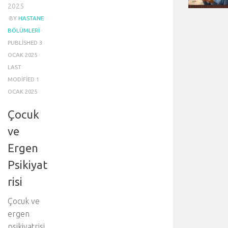
2025
BY
HASTANE
BÖLÜMLERI
·
PUBLISHED
3
OCAK 2025
·
LAST
MODIFIED
1
OCAK 2025
Çocuk
ve
Ergen
Psikiyat
risi
Çocuk ve
ergen
psikiyatrisi,