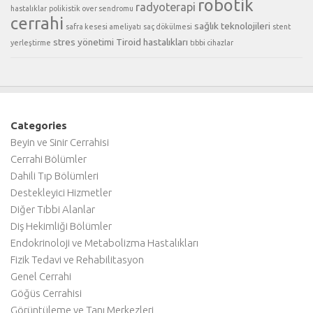
robotik
radyoterapi
hastalıklar
polikistik over sendromu
cerrahi
sağlık teknolojileri
safra kesesi ameliyatı
saç dökülmesi
stent
stres yönetimi
Tiroid hastalıkları
yerleştirme
tıbbi cihazlar
Categories
Beyin ve Sinir Cerrahisi
Cerrahi Bölümler
Dahili Tıp Bölümleri
Destekleyici Hizmetler
Diğer Tıbbi Alanlar
Diş Hekimliği Bölümler
Endokrinoloji ve Metabolizma Hastalıkları
Fizik Tedavi ve Rehabilitasyon
Genel Cerrahi
Göğüs Cerrahisi
Görüntüleme ve Tanı Merkezleri