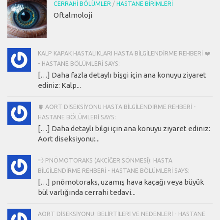
CERRAHI BÖLÜMLER
/
HASTANE BIRIMLERI
Oftalmoloji
KALP KAPAK HASTALIKLARI HASTA BILGILENDIRME REHBERI ❤️
- HASTANE BÖLÜMLERI SAYS:
[…] Daha fazla detaylı bişgi için ana konuyu ziyaret
ediniz: Kalp...
🫀 AORT DISEKSIYONU HASTA BILGILENDIRME REHBERI -
HASTANE BÖLÜMLERI SAYS:
[…] Daha detaylı bilgi için ana konuyu ziyaret ediniz:
Aort diseksiyonu:...
💨 PNÖMOTORAKS (AKCIĞER SÖNMESI): HASTA
BILGILENDIRME REHBERI - HASTANE BÖLÜMLERI SAYS:
[…] pnömotoraks, uzamış hava kaçağı veya büyük
bül varlığında cerrahi tedavi...
AORT DISEKSIYONU: BELIRTILERI VE NEDENLERI - HASTANE