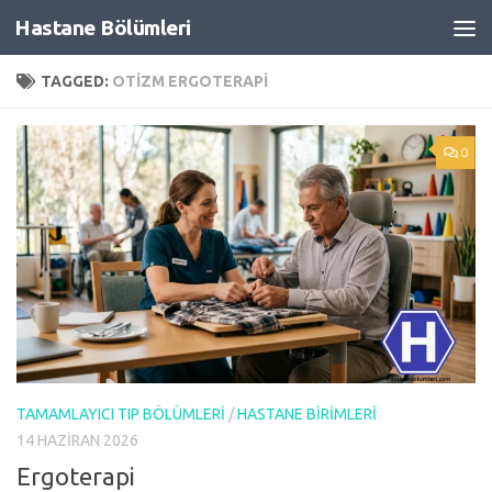
Hastane Bölümleri
Skip to content
TAGGED:
OTIZM ERGOTERAPI
0
TAMAMLAYICI TIP BÖLÜMLERI
/
HASTANE BIRIMLERI
14 HAZIRAN 2026
Ergoterapi