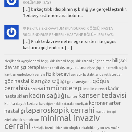
BÖLÜMLERI SAYS:
[…] birkaç tıbbi disiplinin iş birliğiyle gerçekleştirilir.
Tedaviyi üstlenen ana bölüm...
💙 PEKTUS EKSKAVATUM (KUNDURACI GÖĞSÜ) HASTA
BILGILENDIRME REHBERI - HASTANE BÖLÜMLERI SAYS:
[…] Fizik tedavi ve nefes egzersizleri ile göğüs
kaslarını güçlendirin. […]
bilişsel
alerjik rinit
ağrı yönetimi
bağışıklık sistemi
bağışıklık sistemi güçlendirme
davranışçı terapi
diş beyazlatma
böbrek nakli
diş sağlığı
elektronik sağlık
fizik tedavi
kayıtları
endoskopik cerrahi
genetik hastalıklar
genetik testler
göğüs
göz hastalıkları
göz sağlığı
göz tansiyonu
cerrahisi
immünoterapi
kadın
insülin direnci
hipotiroidi
kanser tedavisi
kadın sağlığı
hastalıkları
kanser
koroner arter
kanıta dayalı tedavi
karaciğer nakli
katarakt ameliyatı
laparoskopik cerrahi
hastalığı
manuel terapi
minimal invaziv
Metabolik sendrom
cerrahi
nörolojik rehabilitasyon
nörolojik bozukluklar
otoimmün