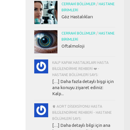
CERRAHI BÖLÜMLER
/
HASTANE
BIRIMLERI
Göz Hastalıkları
CERRAHI BÖLÜMLER
/
HASTANE
BIRIMLERI
Oftalmoloji
KALP KAPAK HASTALIKLARI HASTA
BILGILENDIRME REHBERI ❤️ -
HASTANE BÖLÜMLERI SAYS:
[…] Daha fazla detaylı bişgi için
ana konuyu ziyaret ediniz:
Kalp...
🫀 AORT DISEKSIYONU HASTA
BILGILENDIRME REHBERI - HASTANE
BÖLÜMLERI SAYS:
[…] Daha detaylı bilgi için ana