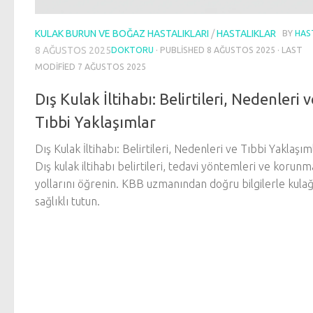
KULAK BURUN VE BOĞAZ HASTALIKLARI
/
HASTALIKLAR
BY
HAS
8 AĞUSTOS 2025
DOKTORU
· PUBLISHED
8 AĞUSTOS 2025
· LAST
MODIFIED
7 AĞUSTOS 2025
Dış Kulak İltihabı: Belirtileri, Nedenleri v
Tıbbi Yaklaşımlar
Dış Kulak İltihabı: Belirtileri, Nedenleri ve Tıbbi Yaklaşım
Dış kulak iltihabı belirtileri, tedavi yöntemleri ve korunm
yollarını öğrenin. KBB uzmanından doğru bilgilerle kulağ
sağlıklı tutun.