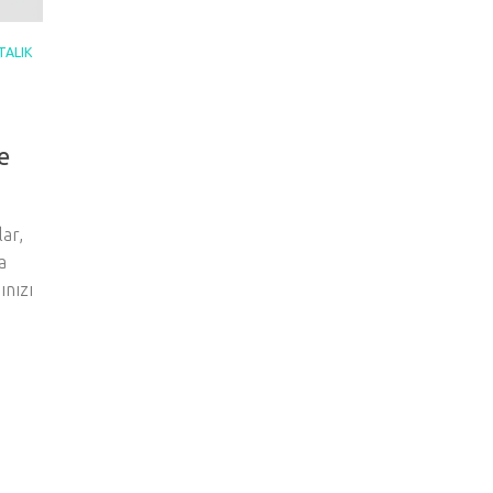
TALIK
e
lar,
a
ınızı