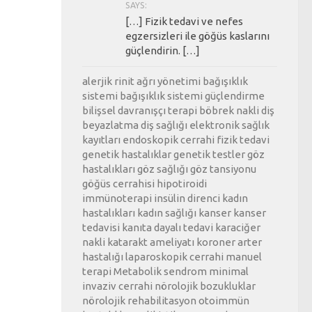
SAYS:
[…] Fizik tedavi ve nefes
egzersizleri ile göğüs kaslarını
güçlendirin. […]
alerjik rinit
ağrı yönetimi
bağışıklık
sistemi
bağışıklık sistemi güçlendirme
bilişsel davranışçı terapi
böbrek nakli
diş
beyazlatma
diş sağlığı
elektronik sağlık
kayıtları
endoskopik cerrahi
fizik tedavi
genetik hastalıklar
genetik testler
göz
hastalıkları
göz sağlığı
göz tansiyonu
göğüs cerrahisi
hipotiroidi
immünoterapi
insülin direnci
kadın
hastalıkları
kadın sağlığı
kanser
kanser
tedavisi
kanıta dayalı tedavi
karaciğer
nakli
katarakt ameliyatı
koroner arter
hastalığı
laparoskopik cerrahi
manuel
terapi
Metabolik sendrom
minimal
invaziv cerrahi
nörolojik bozukluklar
nörolojik rehabilitasyon
otoimmün