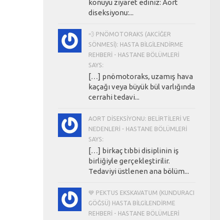
konuyu ziyaret ediniz: Aort
diseksiyonu:...
💨 PNÖMOTORAKS (AKCIĞER
SÖNMESI): HASTA BILGILENDIRME
REHBERI - HASTANE BÖLÜMLERI
SAYS:
[…] pnömotoraks, uzamış hava
kaçağı veya büyük bül varlığında
cerrahi tedavi...
AORT DISEKSIYONU: BELIRTILERI VE
NEDENLERI - HASTANE BÖLÜMLERI
SAYS:
[…] birkaç tıbbi disiplinin iş
birliğiyle gerçekleştirilir.
Tedaviyi üstlenen ana bölüm...
💙 PEKTUS EKSKAVATUM (KUNDURACI
GÖĞSÜ) HASTA BILGILENDIRME
REHBERI - HASTANE BÖLÜMLERI