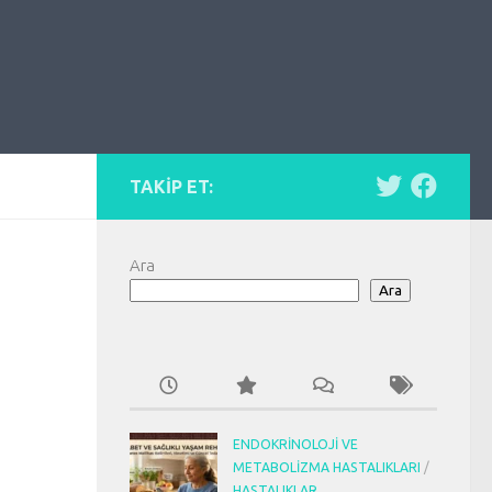
TAKIP ET:
Ara
Ara
ENDOKRINOLOJI VE
METABOLIZMA HASTALIKLARI
/
HASTALIKLAR