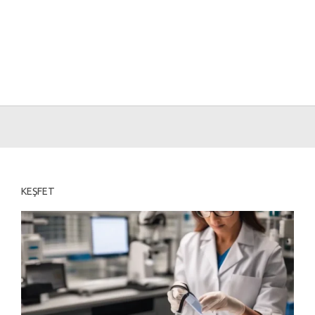
KEŞFET