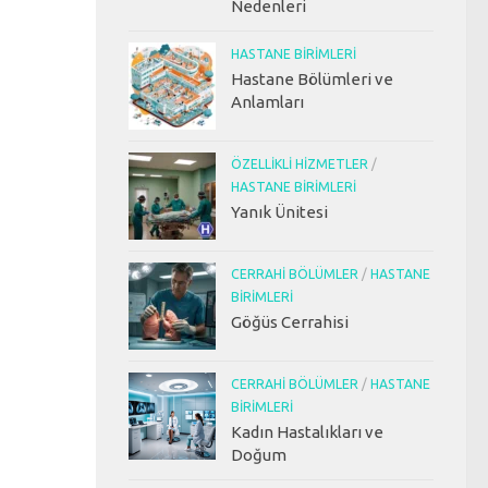
Nedenleri
HASTANE BIRIMLERI
Hastane Bölümleri ve
Anlamları
ÖZELLIKLI HIZMETLER
/
HASTANE BIRIMLERI
Yanık Ünitesi
CERRAHI BÖLÜMLER
/
HASTANE
BIRIMLERI
Göğüs Cerrahisi
CERRAHI BÖLÜMLER
/
HASTANE
BIRIMLERI
Kadın Hastalıkları ve
Doğum