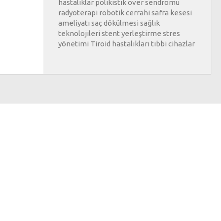
hastalıklar
polikistik over sendromu
radyoterapi
robotik cerrahi
safra kesesi
ameliyatı
saç dökülmesi
sağlık
teknolojileri
stent yerleştirme
stres
yönetimi
Tiroid hastalıkları
tıbbi cihazlar