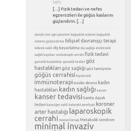
SAYS:
[…] Fizik tedavi ve nefes
egzersizleri ile göğüs kaslarını
güçlendirin. […]
alerjik rinit
ağrı yönetimi
bağışıklık sistemi
bağışıklık
bilişsel davranışçı terapi
sistemi güçlendirme
diş beyazlatma
böbrek nakli
diş sağlığı
elektronik
fizik tedavi
sağlık kayıtları
endoskopik cerrahi
göz
genetik hastalıklar
genetik testler
hastalıkları
göz sağlığı
göz tansiyonu
göğüs cerrahisi
hipotiroidi
immünoterapi
kadın
insülin direnci
kadın sağlığı
hastalıkları
kanser
kanser tedavisi
kanıta dayalı
koroner
tedavi
karaciğer nakli
katarakt ameliyatı
laparoskopik
arter hastalığı
cerrahi
Metabolik sendrom
manuel terapi
minimal invaziv