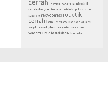
cerrahi
nörolojik
nörolojik bozukluklar
rehabilitasyon
otoimmün hastalıklar
polikistik over
robotik
radyoterapi
sendromu
cerrahi
safra kesesi ameliyatı
saç dökülmesi
sağlık teknolojileri
stres
stent yerleştirme
yönetimi
Tiroid hastalıkları
tıbbi cihazlar