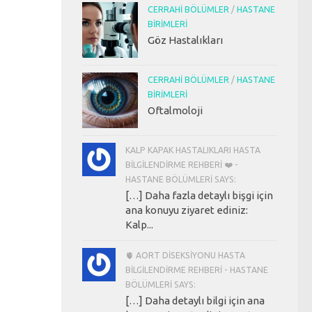
CERRAHI BÖLÜMLER
/
HASTANE
BIRIMLERI
Göz Hastalıkları
CERRAHI BÖLÜMLER
/
HASTANE
BIRIMLERI
Oftalmoloji
KALP KAPAK HASTALIKLARI HASTA
BILGILENDIRME REHBERI ❤️ -
HASTANE BÖLÜMLERI SAYS:
[…] Daha fazla detaylı bişgi için
ana konuyu ziyaret ediniz:
Kalp...
🫀 AORT DISEKSIYONU HASTA
BILGILENDIRME REHBERI - HASTANE
BÖLÜMLERI SAYS:
[…] Daha detaylı bilgi için ana