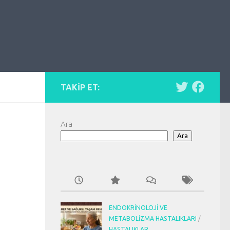
TAKIP ET:
Ara
Ara
ENDOKRINOLOJI VE
METABOLIZMA HASTALIKLARI
/
HASTALIKLAR