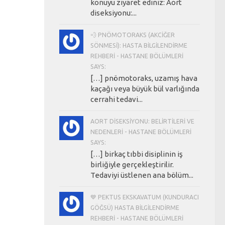
konuyu ziyaret ediniz: Aort
diseksiyonu:...
💨 PNÖMOTORAKS (AKCIĞER
SÖNMESI): HASTA BILGILENDIRME
REHBERI - HASTANE BÖLÜMLERI
SAYS:
[…] pnömotoraks, uzamış hava
kaçağı veya büyük bül varlığında
cerrahi tedavi...
AORT DISEKSIYONU: BELIRTILERI VE
NEDENLERI - HASTANE BÖLÜMLERI
SAYS:
[…] birkaç tıbbi disiplinin iş
birliğiyle gerçekleştirilir.
Tedaviyi üstlenen ana bölüm...
💙 PEKTUS EKSKAVATUM (KUNDURACI
GÖĞSÜ) HASTA BILGILENDIRME
REHBERI - HASTANE BÖLÜMLERI