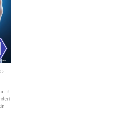
25
artrit
mleri
çin