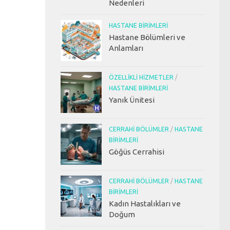
Nedenleri
HASTANE BIRIMLERI
Hastane Bölümleri ve
Anlamları
ÖZELLIKLI HIZMETLER
/
HASTANE BIRIMLERI
Yanık Ünitesi
CERRAHI BÖLÜMLER
/
HASTANE
BIRIMLERI
Göğüs Cerrahisi
CERRAHI BÖLÜMLER
/
HASTANE
BIRIMLERI
Kadın Hastalıkları ve
Doğum