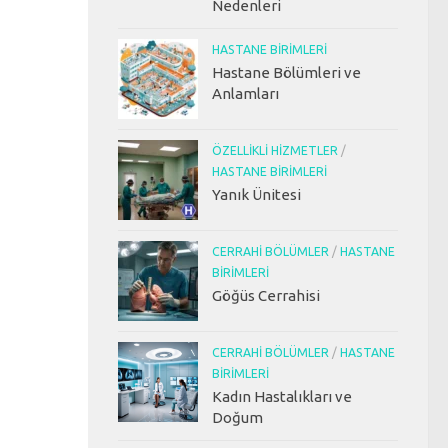
Nedenleri
HASTANE BIRIMLERI
Hastane Bölümleri ve
Anlamları
ÖZELLIKLI HIZMETLER
/
HASTANE BIRIMLERI
Yanık Ünitesi
CERRAHI BÖLÜMLER
/
HASTANE
BIRIMLERI
Göğüs Cerrahisi
CERRAHI BÖLÜMLER
/
HASTANE
BIRIMLERI
Kadın Hastalıkları ve
Doğum