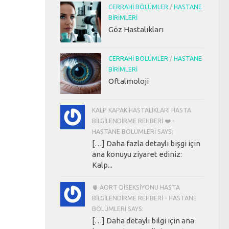
CERRAHI BÖLÜMLER
/
HASTANE
BIRIMLERI
Göz Hastalıkları
CERRAHI BÖLÜMLER
/
HASTANE
BIRIMLERI
Oftalmoloji
KALP KAPAK HASTALIKLARI HASTA
BILGILENDIRME REHBERI ❤️ -
HASTANE BÖLÜMLERI SAYS:
[…] Daha fazla detaylı bişgi için
ana konuyu ziyaret ediniz:
Kalp...
🫀 AORT DISEKSIYONU HASTA
BILGILENDIRME REHBERI - HASTANE
BÖLÜMLERI SAYS:
[…] Daha detaylı bilgi için ana