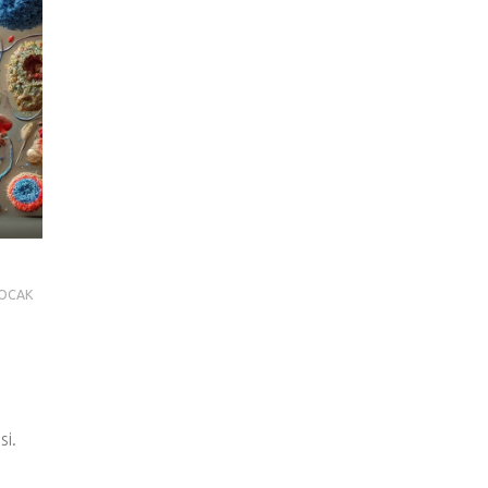
 OCAK
si.