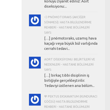
konuyu ziyaret ediniz: Aort
diseksiyonu:...
💨 PNÖMOTORAKS (AKCIĞER
SÖNMESI): HASTA BILGILENDIRME
REHBERI - HASTANE BÖLÜMLERI
SAYS:
[…] pnömotoraks, uzamış hava
kaçağı veya büyük bül varlığında
cerrahi tedavi...
AORT DISEKSIYONU: BELIRTILERI VE
NEDENLERI - HASTANE BÖLÜMLERI
SAYS:
[…] birkaç tıbbi disiplinin iş
birliğiyle gerçekleştirilir.
Tedaviyi üstlenen ana bölüm...
💙 PEKTUS EKSKAVATUM (KUNDURACI
GÖĞSÜ) HASTA BILGILENDIRME
REHBERI - HASTANE BÖLÜMLERI