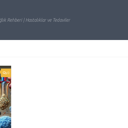
lık Rehberi | Hastalıklar ve Tedaviler
0