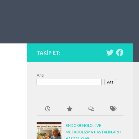
TAKIP ET:
Ara
Ara
ENDOKRINOLOJI VE
METABOLIZMA HASTALIKLARI
/
HASTALIKLAR