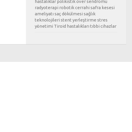
hastalıklar
polikistik over sendromu
radyoterapi
robotik cerrahi
safra kesesi
ameliyatı
saç dökülmesi
sağlık
teknolojileri
stent yerleştirme
stres
yönetimi
Tiroid hastalıkları
tıbbi cihazlar