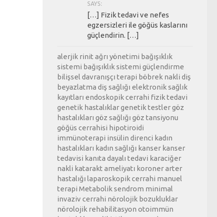
SAYS:
[…] Fizik tedavi ve nefes
egzersizleri ile göğüs kaslarını
güçlendirin. […]
alerjik rinit
ağrı yönetimi
bağışıklık
sistemi
bağışıklık sistemi güçlendirme
bilişsel davranışçı terapi
böbrek nakli
diş
beyazlatma
diş sağlığı
elektronik sağlık
kayıtları
endoskopik cerrahi
fizik tedavi
genetik hastalıklar
genetik testler
göz
hastalıkları
göz sağlığı
göz tansiyonu
göğüs cerrahisi
hipotiroidi
immünoterapi
insülin direnci
kadın
hastalıkları
kadın sağlığı
kanser
kanser
tedavisi
kanıta dayalı tedavi
karaciğer
nakli
katarakt ameliyatı
koroner arter
hastalığı
laparoskopik cerrahi
manuel
terapi
Metabolik sendrom
minimal
invaziv cerrahi
nörolojik bozukluklar
nörolojik rehabilitasyon
otoimmün