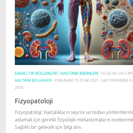
DAHILI TIP BÖLÜMLERI
/
HASTANE BIRIMLERI
10 OCAK 2025
BY
HASTANE BÖLÜMLERI
· PUBLISHED
10 OCAK 2025
· LAST MODIFIED
8
2025
Fizyopatoloji
Fizyopatoloji: Hastalıkların seyrini ve tedavi yöntemlerini
anlamak için gerekli fizyolojik mekanizmaların incelenme
Sağlıklı bir gelecek için bilgi alın.