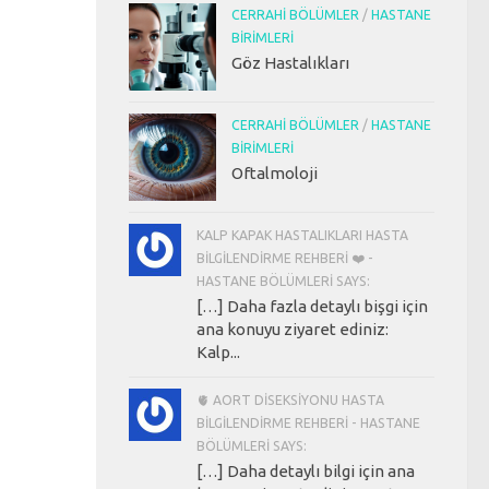
CERRAHI BÖLÜMLER
/
HASTANE
BIRIMLERI
Göz Hastalıkları
CERRAHI BÖLÜMLER
/
HASTANE
BIRIMLERI
Oftalmoloji
KALP KAPAK HASTALIKLARI HASTA
BILGILENDIRME REHBERI ❤️ -
HASTANE BÖLÜMLERI SAYS:
[…] Daha fazla detaylı bişgi için
ana konuyu ziyaret ediniz:
Kalp...
🫀 AORT DISEKSIYONU HASTA
BILGILENDIRME REHBERI - HASTANE
BÖLÜMLERI SAYS:
[…] Daha detaylı bilgi için ana