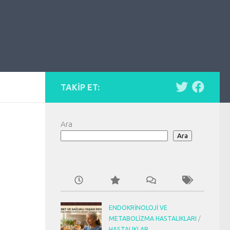
TAKIP ET:
Ara
Ara
ENDOKRINOLOJI VE
METABOLIZMA HASTALIKLARI
/
HASTALIKLAR