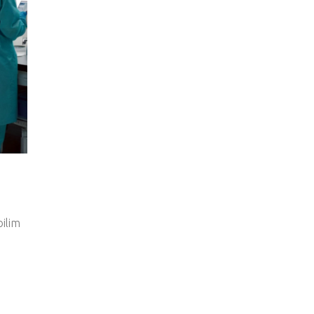
bilim
n