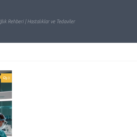
lık Rehberi | Hastalıklar ve Tedaviler
0