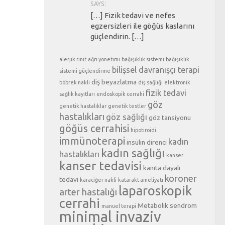
SAYS:
[…] Fizik tedavi ve nefes
egzersizleri ile göğüs kaslarını
güçlendirin. […]
alerjik rinit
ağrı yönetimi
bağışıklık sistemi
bağışıklık
bilişsel davranışçı terapi
sistemi güçlendirme
diş beyazlatma
böbrek nakli
diş sağlığı
elektronik
fizik tedavi
sağlık kayıtları
endoskopik cerrahi
göz
genetik hastalıklar
genetik testler
hastalıkları
göz sağlığı
göz tansiyonu
göğüs cerrahisi
hipotiroidi
immünoterapi
kadın
insülin direnci
kadın sağlığı
hastalıkları
kanser
kanser tedavisi
kanıta dayalı
koroner
tedavi
karaciğer nakli
katarakt ameliyatı
laparoskopik
arter hastalığı
cerrahi
Metabolik sendrom
manuel terapi
minimal invaziv