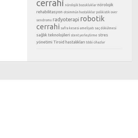
cerrahi
nörolojik
nörolojik bozukluklar
rehabilitasyon
otoimmün hastalıklar
polikistik over
robotik
radyoterapi
sendromu
cerrahi
safra kesesi ameliyatı
saç dökülmesi
sağlık teknolojileri
stres
stent yerleştirme
yönetimi
Tiroid hastalıkları
tıbbi cihazlar