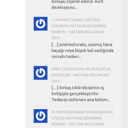
konuyu ziyaret ediniz: Aort
diseksiyonu:...
💨 PNÖMOTORAKS (AKCIĞER
SÖNMESI): HASTA BILGILENDIRME
REHBERI - HASTANE BÖLÜMLERI
SAYS:
[…] pnömotoraks, uzamış hava
kaçağı veya büyük bül varlığında
cerrahi tedavi...
AORT DISEKSIYONU: BELIRTILERI VE
NEDENLERI - HASTANE BÖLÜMLERI
SAYS:
[…] birkaç tıbbi disiplinin iş
birliğiyle gerçekleştirilir.
Tedaviyi üstlenen ana bölüm...
💙 PEKTUS EKSKAVATUM (KUNDURACI
GÖĞSÜ) HASTA BILGILENDIRME
REHBERI - HASTANE BÖLÜMLERI