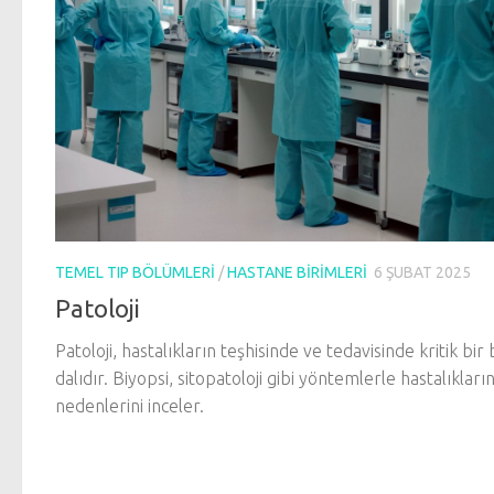
TEMEL TIP BÖLÜMLERI
/
HASTANE BIRIMLERI
6 ŞUBAT 2025
Patoloji
Patoloji, hastalıkların teşhisinde ve tedavisinde kritik bir 
dalıdır. Biyopsi, sitopatoloji gibi yöntemlerle hastalıkları
nedenlerini inceler.