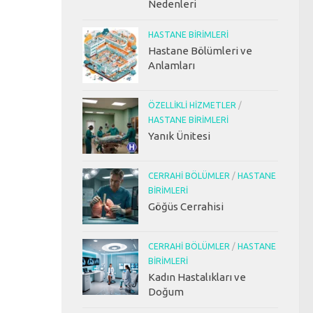
Nedenleri
HASTANE BIRIMLERI
Hastane Bölümleri ve
Anlamları
ÖZELLIKLI HIZMETLER
/
HASTANE BIRIMLERI
Yanık Ünitesi
CERRAHI BÖLÜMLER
/
HASTANE
BIRIMLERI
Göğüs Cerrahisi
CERRAHI BÖLÜMLER
/
HASTANE
BIRIMLERI
Kadın Hastalıkları ve
Doğum