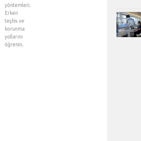
yöntemleri.
Erken
teşhis ve
korunma
yollarını
öğrenin.