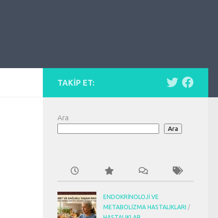
TAKIP ET:
Ara
Ara
ENDOKRINOLOJI VE
METABOLIZMA HASTALIKLARI
/
HASTALIKLAR