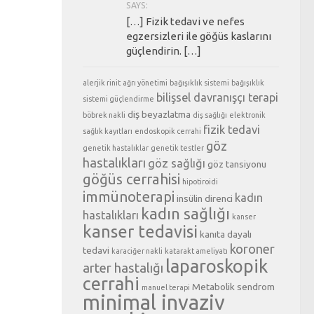
SAYS:
[…] Fizik tedavi ve nefes
egzersizleri ile göğüs kaslarını
güçlendirin. […]
alerjik rinit
ağrı yönetimi
bağışıklık sistemi
bağışıklık
bilişsel davranışçı terapi
sistemi güçlendirme
diş beyazlatma
böbrek nakli
diş sağlığı
elektronik
fizik tedavi
sağlık kayıtları
endoskopik cerrahi
göz
genetik hastalıklar
genetik testler
hastalıkları
göz sağlığı
göz tansiyonu
göğüs cerrahisi
hipotiroidi
immünoterapi
kadın
insülin direnci
kadın sağlığı
hastalıkları
kanser
kanser tedavisi
kanıta dayalı
koroner
tedavi
karaciğer nakli
katarakt ameliyatı
laparoskopik
arter hastalığı
cerrahi
Metabolik sendrom
manuel terapi
minimal invaziv