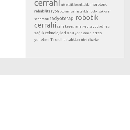
cerrahi
nörolojik
nörolojik bozukluklar
rehabilitasyon
otoimmün hastalıklar
polikistik over
robotik
radyoterapi
sendromu
cerrahi
safra kesesi ameliyatı
saç dökülmesi
sağlık teknolojileri
stres
stent yerleştirme
yönetimi
Tiroid hastalıkları
tıbbi cihazlar