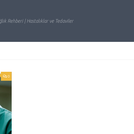
lık Rehberi | Hastalıklar ve Tedaviler
0