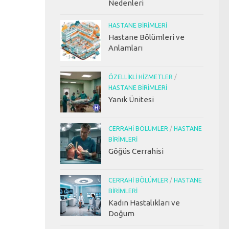
Nedenleri
HASTANE BIRIMLERI
Hastane Bölümleri ve
Anlamları
ÖZELLIKLI HIZMETLER
/
HASTANE BIRIMLERI
Yanık Ünitesi
CERRAHI BÖLÜMLER
/
HASTANE
BIRIMLERI
Göğüs Cerrahisi
CERRAHI BÖLÜMLER
/
HASTANE
BIRIMLERI
Kadın Hastalıkları ve
Doğum