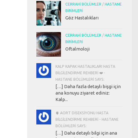
CERRAHI BÖLÜMLER
/
HASTANE
BIRIMLERI
Göz Hastalıkları
CERRAHI BÖLÜMLER
/
HASTANE
BIRIMLERI
Oftalmoloji
KALP KAPAK HASTALIKLARI HASTA
BILGILENDIRME REHBERI ❤️ -
HASTANE BÖLÜMLERI SAYS:
[…] Daha fazla detaylı bişgi için
ana konuyu ziyaret ediniz:
Kalp...
🫀 AORT DISEKSIYONU HASTA
BILGILENDIRME REHBERI - HASTANE
BÖLÜMLERI SAYS:
[…] Daha detaylı bilgi için ana