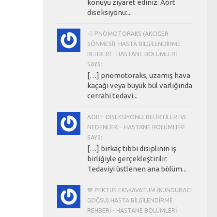
konuyu ziyaret ediniz: Aort
diseksiyonu:...
💨 PNÖMOTORAKS (AKCIĞER
SÖNMESI): HASTA BILGILENDIRME
REHBERI - HASTANE BÖLÜMLERI
SAYS:
[…] pnömotoraks, uzamış hava
kaçağı veya büyük bül varlığında
cerrahi tedavi...
AORT DISEKSIYONU: BELIRTILERI VE
NEDENLERI - HASTANE BÖLÜMLERI
SAYS:
[…] birkaç tıbbi disiplinin iş
birliğiyle gerçekleştirilir.
Tedaviyi üstlenen ana bölüm...
💙 PEKTUS EKSKAVATUM (KUNDURACI
GÖĞSÜ) HASTA BILGILENDIRME
REHBERI - HASTANE BÖLÜMLERI