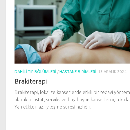
DAHILI TIP BÖLÜMLERI
/
HASTANE BIRIMLERI
13 ARALIK 2024
Brakiterapi
Brakiterapi, lokalize kanserlerde etkili bir tedavi yöntem
olarak prostat, serviks ve baş-boyun kanserleri için kullan
Yan etkileri az, iyileşme süresi hızlıdır.