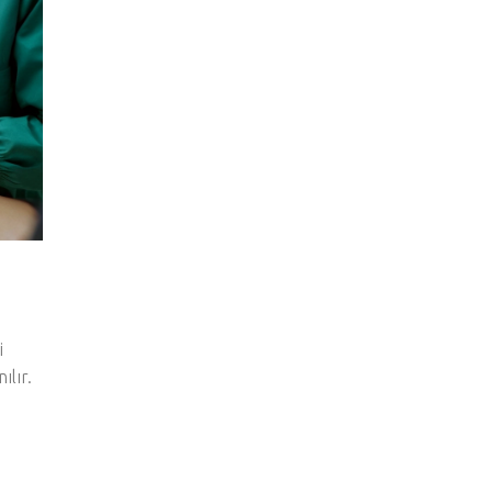
i
ılır.