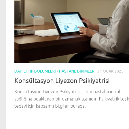
DAHILI TIP BÖLÜMLERI
/
HASTANE BIRIMLERI
31 OCAK 2025
Konsültasyon Liyezon Psikiyatrisi
Konsültasyon Liyezon Psikiyatrisi, tıbbi hastaların ruh
sağlığına odaklanan bir uzmanlık alanıdır. Psikiyatrik teşh
tedavi için kapsamlı bilgiler burada.