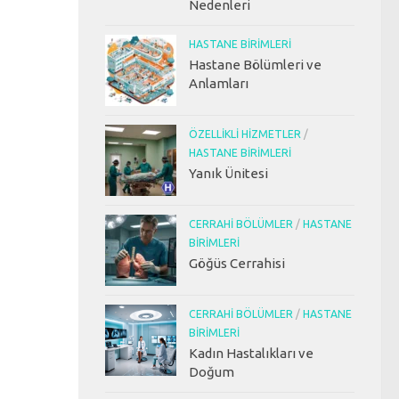
Nedenleri
HASTANE BIRIMLERI
Hastane Bölümleri ve
Anlamları
ÖZELLIKLI HIZMETLER
/
HASTANE BIRIMLERI
Yanık Ünitesi
CERRAHI BÖLÜMLER
/
HASTANE
BIRIMLERI
Göğüs Cerrahisi
CERRAHI BÖLÜMLER
/
HASTANE
BIRIMLERI
Kadın Hastalıkları ve
Doğum