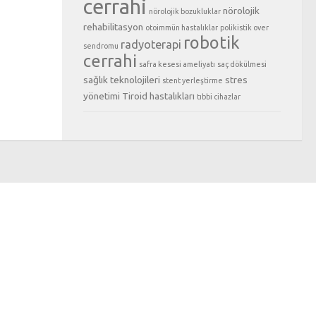
cerrahi
nörolojik
nörolojik bozukluklar
rehabilitasyon
otoimmün hastalıklar
polikistik over
robotik
radyoterapi
sendromu
cerrahi
safra kesesi ameliyatı
saç dökülmesi
sağlık teknolojileri
stres
stent yerleştirme
yönetimi
Tiroid hastalıkları
tıbbi cihazlar