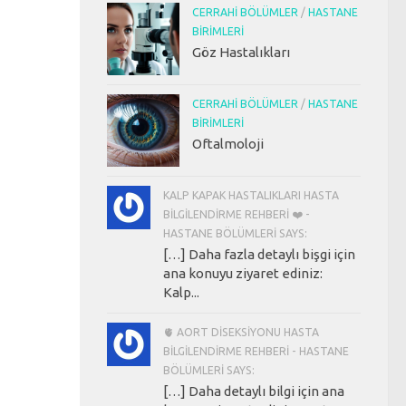
CERRAHI BÖLÜMLER
/
HASTANE
BIRIMLERI
Göz Hastalıkları
CERRAHI BÖLÜMLER
/
HASTANE
BIRIMLERI
Oftalmoloji
KALP KAPAK HASTALIKLARI HASTA
BILGILENDIRME REHBERI ❤️ -
HASTANE BÖLÜMLERI SAYS:
[…] Daha fazla detaylı bişgi için
ana konuyu ziyaret ediniz:
Kalp...
🫀 AORT DISEKSIYONU HASTA
BILGILENDIRME REHBERI - HASTANE
BÖLÜMLERI SAYS:
[…] Daha detaylı bilgi için ana