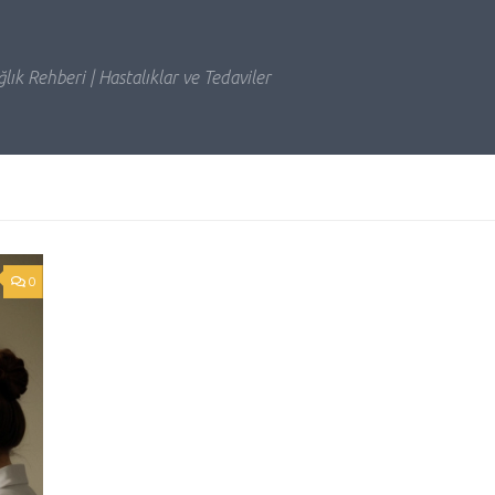
lık Rehberi | Hastalıklar ve Tedaviler
0