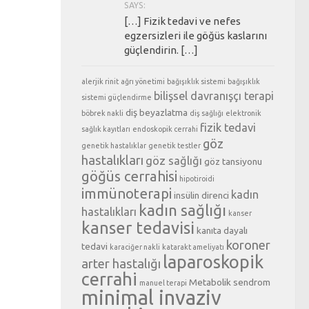
SAYS:
[…] Fizik tedavi ve nefes
egzersizleri ile göğüs kaslarını
güçlendirin. […]
alerjik rinit
ağrı yönetimi
bağışıklık sistemi
bağışıklık
bilişsel davranışçı terapi
sistemi güçlendirme
diş beyazlatma
böbrek nakli
diş sağlığı
elektronik
fizik tedavi
sağlık kayıtları
endoskopik cerrahi
göz
genetik hastalıklar
genetik testler
hastalıkları
göz sağlığı
göz tansiyonu
göğüs cerrahisi
hipotiroidi
immünoterapi
kadın
insülin direnci
kadın sağlığı
hastalıkları
kanser
kanser tedavisi
kanıta dayalı
koroner
tedavi
karaciğer nakli
katarakt ameliyatı
laparoskopik
arter hastalığı
cerrahi
Metabolik sendrom
manuel terapi
minimal invaziv