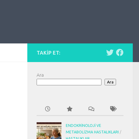
TAKIP ET:
Ara
Ara
ENDOKRINOLOJI VE
METABOLIZMA HASTALIKLARI
/
HASTALIKLAR