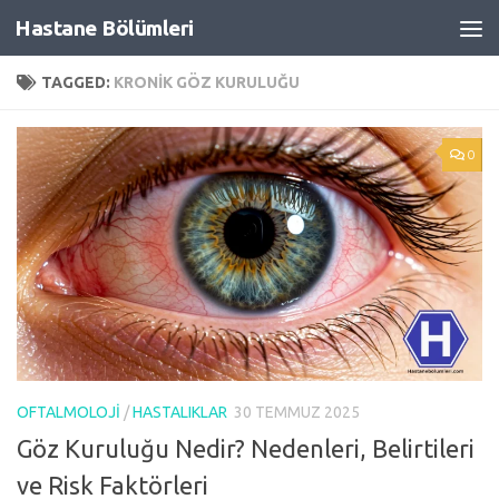
Hastane Bölümleri
Skip to content
TAGGED:
KRONIK GÖZ KURULUĞU
0
OFTALMOLOJI
/
HASTALIKLAR
30 TEMMUZ 2025
Göz Kuruluğu Nedir? Nedenleri, Belirtileri
ve Risk Faktörleri