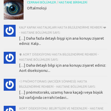
CERRAHI BÖLÜMLER
/
HASTANE BIRIMLERI
Oftalmoloji
KALP KAPAK HASTALIKLARI HASTA BILGILENDIRME REHBERI ❤️
- HASTANE BÖLÜMLERI SAYS:
[…] Daha fazla detaylı bişgi için ana konuyu ziyaret
ediniz: Kalp...
🫀 AORT DISEKSIYONU HASTA BILGILENDIRME REHBERI -
HASTANE BÖLÜMLERI SAYS:
[…] Daha detaylı bilgi için ana konuyu ziyaret ediniz:
Aort diseksiyonu:...
💨 PNÖMOTORAKS (AKCIĞER SÖNMESI): HASTA
BILGILENDIRME REHBERI - HASTANE BÖLÜMLERI SAYS:
[…] pnömotoraks, uzamış hava kaçağı veya büyük
bül varlığında cerrahi tedavi...
AORT DISEKSIYONU: BELIRTILERI VE NEDENLERI - HASTANE