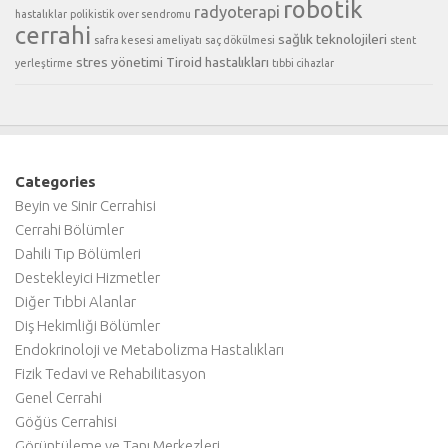
robotik
radyoterapi
hastalıklar
polikistik over sendromu
cerrahi
sağlık teknolojileri
safra kesesi ameliyatı
saç dökülmesi
stent
stres yönetimi
Tiroid hastalıkları
yerleştirme
tıbbi cihazlar
Categories
Beyin ve Sinir Cerrahisi
Cerrahi Bölümler
Dahili Tıp Bölümleri
Destekleyici Hizmetler
Diğer Tıbbi Alanlar
Diş Hekimliği Bölümler
Endokrinoloji ve Metabolizma Hastalıkları
Fizik Tedavi ve Rehabilitasyon
Genel Cerrahi
Göğüs Cerrahisi
Görüntüleme ve Tanı Merkezleri