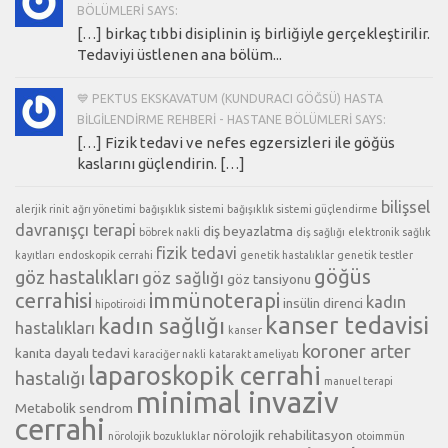
BÖLÜMLERI SAYS:
[…] birkaç tıbbi disiplinin iş birliğiyle gerçekleştirilir.
Tedaviyi üstlenen ana bölüm...
💙 PEKTUS EKSKAVATUM (KUNDURACI GÖĞSÜ) HASTA
BILGILENDIRME REHBERI - HASTANE BÖLÜMLERI SAYS:
[…] Fizik tedavi ve nefes egzersizleri ile göğüs
kaslarını güçlendirin. […]
bilişsel
alerjik rinit
ağrı yönetimi
bağışıklık sistemi
bağışıklık sistemi güçlendirme
davranışçı terapi
diş beyazlatma
böbrek nakli
diş sağlığı
elektronik sağlık
fizik tedavi
kayıtları
endoskopik cerrahi
genetik hastalıklar
genetik testler
göğüs
göz hastalıkları
göz sağlığı
göz tansiyonu
cerrahisi
immünoterapi
kadın
insülin direnci
hipotiroidi
kanser tedavisi
kadın sağlığı
hastalıkları
kanser
koroner arter
kanıta dayalı tedavi
karaciğer nakli
katarakt ameliyatı
laparoskopik cerrahi
hastalığı
manuel terapi
minimal invaziv
Metabolik sendrom
cerrahi
nörolojik rehabilitasyon
nörolojik bozukluklar
otoimmün