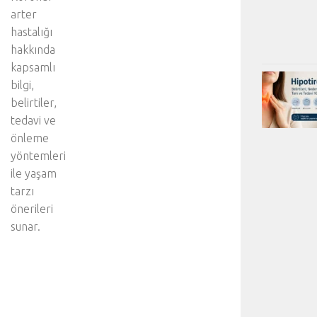
arter
hastalığı
hakkında
kapsamlı
bilgi,
belirtiler,
tedavi ve
önleme
yöntemleri
ile yaşam
tarzı
önerileri
sunar.