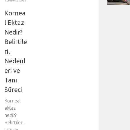
TEMMUZ 2025
Kornea
l Ektaz
Nedir?
Belirtile
ri,
Nedenl
eri ve
Tanı
Süreci
Korneal
ektazi
nedir?
Belirtileri,
tanı ve