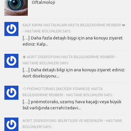
Oftalmoloji
KALP KAPAK HASTALIKLARI HASTA BILGILENDIRME REHBERI ❤️
- HASTANE BÖLÜMLERI SAYS:
[…] Daha fazla detaylı bişgi için ana konuyu ziyaret
ediniz: Kalp...
🫀 AORT DISEKSIYONU HASTA BILGILENDIRME REHBERI -
HASTANE BÖLÜMLERI SAYS:
[…] Daha detaylı bilgi için ana konuyu ziyaret ediniz:
Aort diseksiyonu:...
💨 PNÖMOTORAKS (AKCIĞER SÖNMESI): HASTA
BILGILENDIRME REHBERI - HASTANE BÖLÜMLERI SAYS:
[…] pnömotoraks, uzamış hava kaçağı veya büyük
bül varlığında cerrahi tedavi...
AORT DISEKSIYONU: BELIRTILERI VE NEDENLERI - HASTANE
BÖLÜMLERI SAYS: