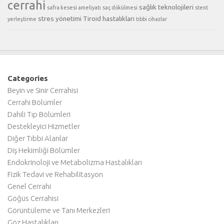
cerrahi
sağlık teknolojileri
safra kesesi ameliyatı
saç dökülmesi
stent
stres yönetimi
Tiroid hastalıkları
yerleştirme
tıbbi cihazlar
Categories
Beyin ve Sinir Cerrahisi
Cerrahi Bölümler
Dahili Tıp Bölümleri
Destekleyici Hizmetler
Diğer Tıbbi Alanlar
Diş Hekimliği Bölümler
Endokrinoloji ve Metabolizma Hastalıkları
Fizik Tedavi ve Rehabilitasyon
Genel Cerrahi
Göğüs Cerrahisi
Görüntüleme ve Tanı Merkezleri
Göz Hastalıkları