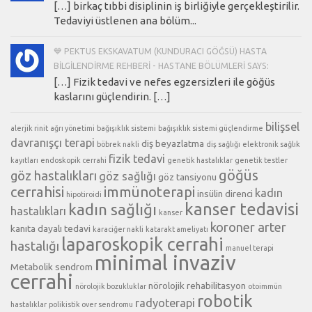
[…] birkaç tıbbi disiplinin iş birliğiyle gerçekleştirilir.
Tedaviyi üstlenen ana bölüm...
💙 PEKTUS EKSKAVATUM (KUNDURACI GÖĞSÜ) HASTA
BILGILENDIRME REHBERI - HASTANE BÖLÜMLERI SAYS:
[…] Fizik tedavi ve nefes egzersizleri ile göğüs
kaslarını güçlendirin. […]
bilişsel
alerjik rinit
ağrı yönetimi
bağışıklık sistemi
bağışıklık sistemi güçlendirme
davranışçı terapi
diş beyazlatma
böbrek nakli
diş sağlığı
elektronik sağlık
fizik tedavi
kayıtları
endoskopik cerrahi
genetik hastalıklar
genetik testler
göğüs
göz hastalıkları
göz sağlığı
göz tansiyonu
cerrahisi
immünoterapi
kadın
insülin direnci
hipotiroidi
kanser tedavisi
kadın sağlığı
hastalıkları
kanser
koroner arter
kanıta dayalı tedavi
karaciğer nakli
katarakt ameliyatı
laparoskopik cerrahi
hastalığı
manuel terapi
minimal invaziv
Metabolik sendrom
cerrahi
nörolojik rehabilitasyon
nörolojik bozukluklar
otoimmün
robotik
radyoterapi
hastalıklar
polikistik over sendromu