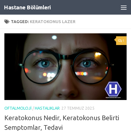
Hastane Bölümleri
Skip to content
TAGGED:
KERATOKONUS LAZER
1
OFTALMOLOJI
/
HASTALIKLAR
27 TEMMUZ 2025
Keratokonus Nedir, Keratokonus Belirti
Semptomlar, Tedavi