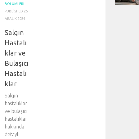
BÖLÜMLERI
·
PUBLISHED
25
ARALIK 2024
Salgın
Hastalı
klar ve
Bulaşıcı
Hastalı
klar
Salgın
hastalıklar
ve bulaşıcı
hastalıklar
hakkında
detaylı