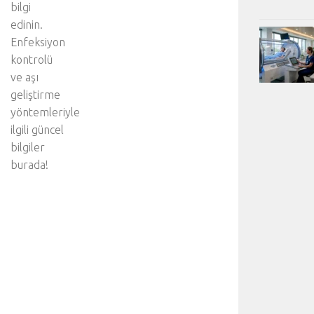
bilgi
edinin.
Enfeksiyon
kontrolü
ve aşı
geliştirme
yöntemleriyle
ilgili güncel
bilgiler
burada!