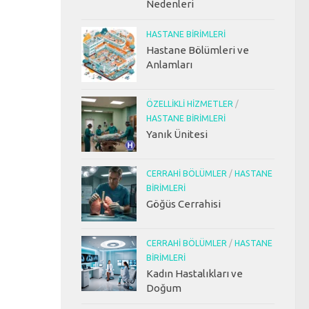
Nedenleri
HASTANE BIRIMLERI
Hastane Bölümleri ve
Anlamları
ÖZELLIKLI HIZMETLER
/
HASTANE BIRIMLERI
Yanık Ünitesi
CERRAHI BÖLÜMLER
/
HASTANE
BIRIMLERI
Göğüs Cerrahisi
CERRAHI BÖLÜMLER
/
HASTANE
BIRIMLERI
Kadın Hastalıkları ve
Doğum