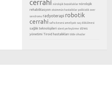
cerrahi
nörolojik
nörolojik bozukluklar
rehabilitasyon
otoimmün hastalıklar
polikistik over
robotik
radyoterapi
sendromu
cerrahi
safra kesesi ameliyatı
saç dökülmesi
sağlık teknolojileri
stres
stent yerleştirme
yönetimi
Tiroid hastalıkları
tıbbi cihazlar