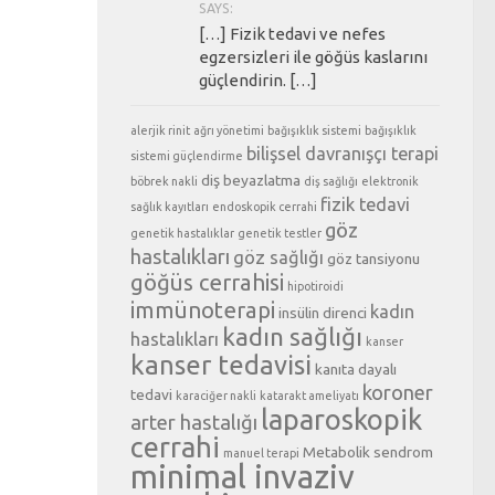
SAYS:
[…] Fizik tedavi ve nefes
egzersizleri ile göğüs kaslarını
güçlendirin. […]
alerjik rinit
ağrı yönetimi
bağışıklık sistemi
bağışıklık
bilişsel davranışçı terapi
sistemi güçlendirme
diş beyazlatma
böbrek nakli
diş sağlığı
elektronik
fizik tedavi
sağlık kayıtları
endoskopik cerrahi
göz
genetik hastalıklar
genetik testler
hastalıkları
göz sağlığı
göz tansiyonu
göğüs cerrahisi
hipotiroidi
immünoterapi
kadın
insülin direnci
kadın sağlığı
hastalıkları
kanser
kanser tedavisi
kanıta dayalı
koroner
tedavi
karaciğer nakli
katarakt ameliyatı
laparoskopik
arter hastalığı
cerrahi
Metabolik sendrom
manuel terapi
minimal invaziv