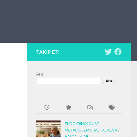
TAKIP ET:
Ara
Ara
ENDOKRINOLOJI VE
METABOLIZMA HASTALIKLARI
/
HASTALIKLAR