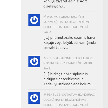
konuyu ziyaret ediniz: Aort
diseksiyonu:...
💨 PNÖMOTORAKS (AKCIĞER
SÖNMESI): HASTA BILGILENDIRME
REHBERI - HASTANE BÖLÜMLERI
SAYS:
[…] pnömotoraks, uzamış hava
kaçağı veya büyük bül varlığında
cerrahi tedavi...
AORT DISEKSIYONU: BELIRTILERI VE
NEDENLERI - HASTANE BÖLÜMLERI
SAYS:
[…] birkaç tıbbi disiplinin iş
birliğiyle gerçekleştirilir.
Tedaviyi üstlenen ana bölüm...
💙 PEKTUS EKSKAVATUM (KUNDURACI
GÖĞSÜ) HASTA BILGILENDIRME
REHBERI - HASTANE BÖLÜMLERI