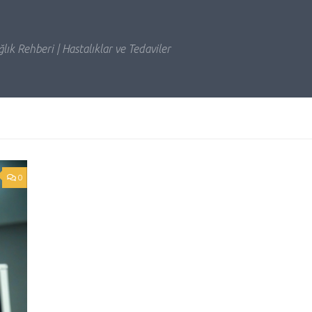
lık Rehberi | Hastalıklar ve Tedaviler
0