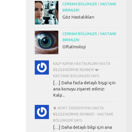
CERRAHI BÖLÜMLER
/
HASTANE
BIRIMLERI
Göz Hastalıkları
CERRAHI BÖLÜMLER
/
HASTANE
BIRIMLERI
Oftalmoloji
KALP KAPAK HASTALIKLARI HASTA
BILGILENDIRME REHBERI ❤️ -
HASTANE BÖLÜMLERI SAYS:
[…] Daha fazla detaylı bişgi için
ana konuyu ziyaret ediniz:
Kalp...
🫀 AORT DISEKSIYONU HASTA
BILGILENDIRME REHBERI - HASTANE
BÖLÜMLERI SAYS:
[…] Daha detaylı bilgi için ana