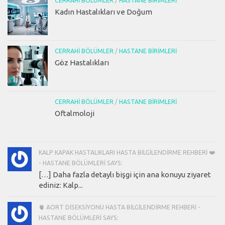
CERRAHI BÖLÜMLER
/
HASTANE BIRIMLERI
Kadın Hastalıkları ve Doğum
CERRAHI BÖLÜMLER
/
HASTANE BIRIMLERI
Göz Hastalıkları
CERRAHI BÖLÜMLER
/
HASTANE BIRIMLERI
Oftalmoloji
KALP KAPAK HASTALIKLARI HASTA BILGILENDIRME REHBERI ❤️
- HASTANE BÖLÜMLERI SAYS:
[…] Daha fazla detaylı bişgi için ana konuyu ziyaret
ediniz: Kalp...
🫀 AORT DISEKSIYONU HASTA BILGILENDIRME REHBERI -
HASTANE BÖLÜMLERI SAYS: