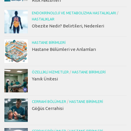
Risk Faktörleri
ENDOKRINOLOJI VE METABOLIZMA HASTALIKLARI
/
HASTALIKLAR
Obezite Nedir? Belirtileri, Nedenleri
HASTANE BIRIMLERI
Hastane Bölümleri ve Anlamları
ÖZELLIKLI HIZMETLER
/
HASTANE BIRIMLERI
Yanık Ünitesi
CERRAHI BÖLÜMLER
/
HASTANE BIRIMLERI
Göğüs Cerrahisi