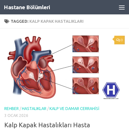
Hastane Bölümleri
Skip to content
TAGGED:
KALP KAPAK HASTALIKLARI
0
REHBER
/
HASTALIKLAR
/
KALP VE DAMAR CERRAHISI
3 OCAK 2026
Kalp Kapak Hastalıkları Hasta