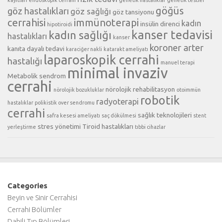
göğüs
göz hastalıkları
göz sağlığı
göz tansiyonu
cerrahisi
immünoterapi
kadın
insülin direnci
hipotiroidi
kanser tedavisi
kadın sağlığı
hastalıkları
kanser
koroner arter
kanıta dayalı tedavi
karaciğer nakli
katarakt ameliyatı
laparoskopik cerrahi
hastalığı
manuel terapi
minimal invaziv
Metabolik sendrom
cerrahi
nörolojik rehabilitasyon
nörolojik bozukluklar
otoimmün
robotik
radyoterapi
hastalıklar
polikistik over sendromu
cerrahi
sağlık teknolojileri
safra kesesi ameliyatı
saç dökülmesi
stent
stres yönetimi
Tiroid hastalıkları
yerleştirme
tıbbi cihazlar
Categories
Beyin ve Sinir Cerrahisi
Cerrahi Bölümler
Dahili Tıp Bölümleri