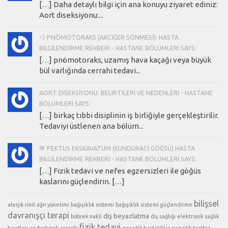
[…] Daha detaylı bilgi için ana konuyu ziyaret ediniz:
Aort diseksiyonu:...
💨 PNÖMOTORAKS (AKCIĞER SÖNMESI): HASTA
BILGILENDIRME REHBERI - HASTANE BÖLÜMLERI SAYS:
[…] pnömotoraks, uzamış hava kaçağı veya büyük
bül varlığında cerrahi tedavi...
AORT DISEKSIYONU: BELIRTILERI VE NEDENLERI - HASTANE
BÖLÜMLERI SAYS:
[…] birkaç tıbbi disiplinin iş birliğiyle gerçekleştirilir.
Tedaviyi üstlenen ana bölüm...
💙 PEKTUS EKSKAVATUM (KUNDURACI GÖĞSÜ) HASTA
BILGILENDIRME REHBERI - HASTANE BÖLÜMLERI SAYS:
[…] Fizik tedavi ve nefes egzersizleri ile göğüs
kaslarını güçlendirin. […]
bilişsel
alerjik rinit
ağrı yönetimi
bağışıklık sistemi
bağışıklık sistemi güçlendirme
davranışçı terapi
diş beyazlatma
böbrek nakli
diş sağlığı
elektronik sağlık
fizik tedavi
kayıtları
endoskopik cerrahi
genetik hastalıklar
genetik testler