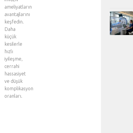
ameliyatların
avantajlarını
keşfedin.
Daha
küçük
kesilerle
hızlı
iyileşme,
cerrahi
hassasiyet
ve düşük
komplikasyon
oranları.