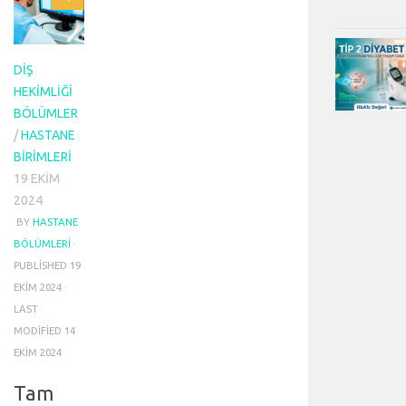
DIŞ
HEKIMLIĞI
BÖLÜMLER
/
HASTANE
BIRIMLERI
19 EKIM
2024
BY
HASTANE
BÖLÜMLERI
·
PUBLISHED
19
EKIM 2024
·
LAST
MODIFIED
14
EKIM 2024
Tam