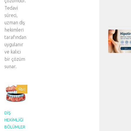
çözümdür.
Tedavi
süreci,
uzman diş
hekimleri
tarafından
uygulanır
ve kalıcı
bir çözüm
sunar.
0
DIŞ
HEKIMLIĞI
BÖLÜMLER