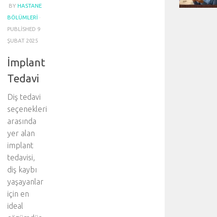
BY
HASTANE
BÖLÜMLERI
·
PUBLISHED
9
ŞUBAT 2025
İmplant
Tedavi
Diş tedavi
seçenekleri
arasında
yer alan
implant
tedavisi,
diş kaybı
yaşayanlar
için en
ideal