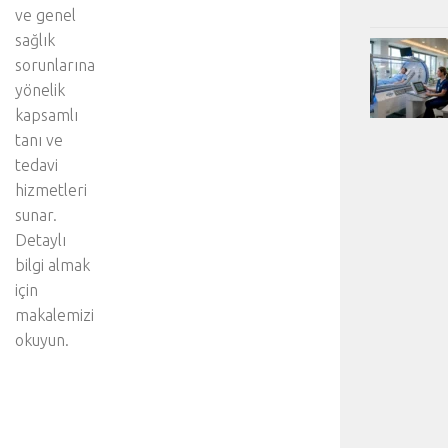
ve genel
sağlık
sorunlarına
yönelik
kapsamlı
tanı ve
tedavi
hizmetleri
sunar.
Detaylı
bilgi almak
için
makalemizi
okuyun.