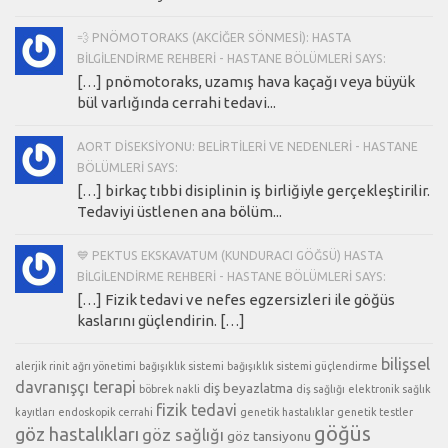
💨 PNÖMOTORAKS (AKCIĞER SÖNMESI): HASTA
BILGILENDIRME REHBERI - HASTANE BÖLÜMLERI SAYS:
[…] pnömotoraks, uzamış hava kaçağı veya büyük
bül varlığında cerrahi tedavi...
AORT DISEKSIYONU: BELIRTILERI VE NEDENLERI - HASTANE
BÖLÜMLERI SAYS:
[…] birkaç tıbbi disiplinin iş birliğiyle gerçekleştirilir.
Tedaviyi üstlenen ana bölüm...
💙 PEKTUS EKSKAVATUM (KUNDURACI GÖĞSÜ) HASTA
BILGILENDIRME REHBERI - HASTANE BÖLÜMLERI SAYS:
[…] Fizik tedavi ve nefes egzersizleri ile göğüs
kaslarını güçlendirin. […]
bilişsel
alerjik rinit
ağrı yönetimi
bağışıklık sistemi
bağışıklık sistemi güçlendirme
davranışçı terapi
diş beyazlatma
böbrek nakli
diş sağlığı
elektronik sağlık
fizik tedavi
kayıtları
endoskopik cerrahi
genetik hastalıklar
genetik testler
göğüs
göz hastalıkları
göz sağlığı
göz tansiyonu