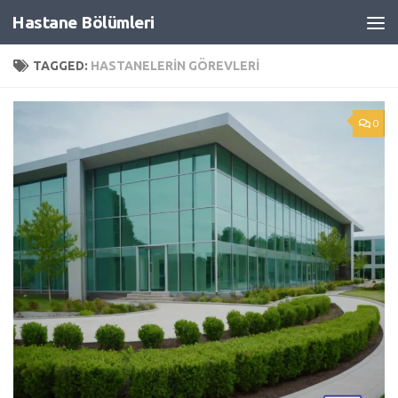
Hastane Bölümleri
Skip to content
TAGGED:
HASTANELERIN GÖREVLERI
0