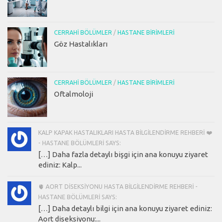
CERRAHI BÖLÜMLER
/
HASTANE BIRIMLERI
Göz Hastalıkları
CERRAHI BÖLÜMLER
/
HASTANE BIRIMLERI
Oftalmoloji
KALP KAPAK HASTALIKLARI HASTA BILGILENDIRME REHBERI ❤️
- HASTANE BÖLÜMLERI SAYS:
[…] Daha fazla detaylı bişgi için ana konuyu ziyaret
ediniz: Kalp...
🫀 AORT DISEKSIYONU HASTA BILGILENDIRME REHBERI -
HASTANE BÖLÜMLERI SAYS:
[…] Daha detaylı bilgi için ana konuyu ziyaret ediniz:
Aort diseksiyonu:...