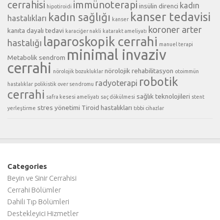
cerrahisi
immünoterapi
kadın
insülin direnci
hipotiroidi
kanser tedavisi
kadın sağlığı
hastalıkları
kanser
koroner arter
kanıta dayalı tedavi
karaciğer nakli
katarakt ameliyatı
laparoskopik cerrahi
hastalığı
manuel terapi
minimal invaziv
Metabolik sendrom
cerrahi
nörolojik rehabilitasyon
nörolojik bozukluklar
otoimmün
robotik
radyoterapi
hastalıklar
polikistik over sendromu
cerrahi
sağlık teknolojileri
safra kesesi ameliyatı
saç dökülmesi
stent
stres yönetimi
Tiroid hastalıkları
yerleştirme
tıbbi cihazlar
Categories
Beyin ve Sinir Cerrahisi
Cerrahi Bölümler
Dahili Tıp Bölümleri
Destekleyici Hizmetler