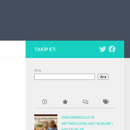
TAKIP ET:
Ara
Ara
ENDOKRINOLOJI VE
METABOLIZMA HASTALIKLARI
/
HASTALIKLAR