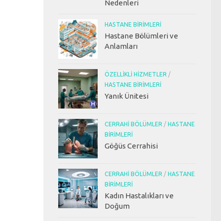
Nedenleri
HASTANE BIRIMLERI
Hastane Bölümleri ve
Anlamları
ÖZELLIKLI HIZMETLER
/
HASTANE BIRIMLERI
Yanık Ünitesi
CERRAHI BÖLÜMLER
/
HASTANE
BIRIMLERI
Göğüs Cerrahisi
CERRAHI BÖLÜMLER
/
HASTANE
BIRIMLERI
Kadın Hastalıkları ve
Doğum