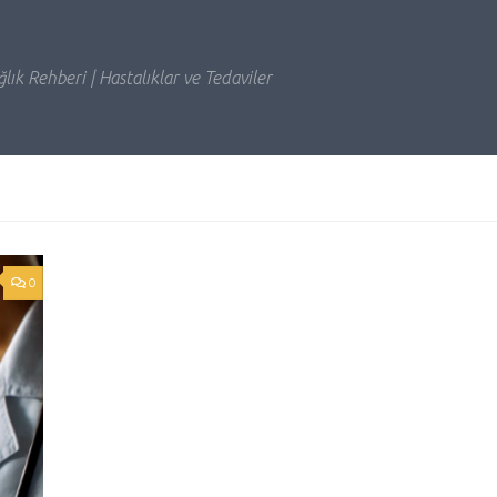
lık Rehberi | Hastalıklar ve Tedaviler
0