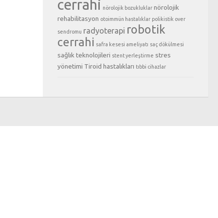
cerrahi
nörolojik
nörolojik bozukluklar
rehabilitasyon
otoimmün hastalıklar
polikistik over
robotik
radyoterapi
sendromu
cerrahi
safra kesesi ameliyatı
saç dökülmesi
sağlık teknolojileri
stres
stent yerleştirme
yönetimi
Tiroid hastalıkları
tıbbi cihazlar