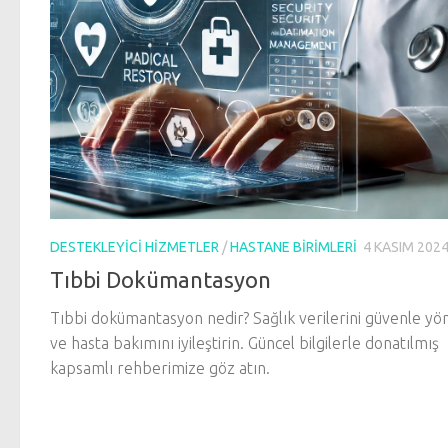
DESTEKLEYICI HIZMETLER
/
HASTANE BIRIMLERI
4 KASIM 202
Tıbbi Dokümantasyon
Tıbbi dokümantasyon nedir? Sağlık verilerini güvenle yö
ve hasta bakımını iyileştirin. Güncel bilgilerle donatılmış
kapsamlı rehberimize göz atın.