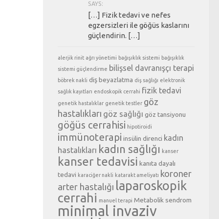
SAYS:
[…] Fizik tedavi ve nefes
egzersizleri ile göğüs kaslarını
güçlendirin. […]
alerjik rinit
ağrı yönetimi
bağışıklık sistemi
bağışıklık
bilişsel davranışçı terapi
sistemi güçlendirme
diş beyazlatma
böbrek nakli
diş sağlığı
elektronik
fizik tedavi
sağlık kayıtları
endoskopik cerrahi
göz
genetik hastalıklar
genetik testler
hastalıkları
göz sağlığı
göz tansiyonu
göğüs cerrahisi
hipotiroidi
immünoterapi
kadın
insülin direnci
kadın sağlığı
hastalıkları
kanser
kanser tedavisi
kanıta dayalı
koroner
tedavi
karaciğer nakli
katarakt ameliyatı
laparoskopik
arter hastalığı
cerrahi
Metabolik sendrom
manuel terapi
minimal invaziv