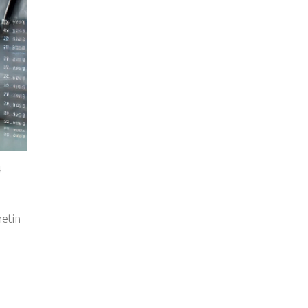
4
netin