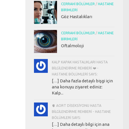
CERRAHI BÖLÜMLER
/
HASTANE
BIRIMLERI
Göz Hastalıkları
CERRAHI BÖLÜMLER
/
HASTANE
BIRIMLERI
Oftalmoloji
KALP KAPAK HASTALIKLARI HASTA
BILGILENDIRME REHBERI ❤️ -
HASTANE BÖLÜMLERI SAYS:
[…] Daha fazla detaylı bişgi için
ana konuyu ziyaret ediniz:
Kalp...
🫀 AORT DISEKSIYONU HASTA
BILGILENDIRME REHBERI - HASTANE
BÖLÜMLERI SAYS:
[…] Daha detaylı bilgi için ana