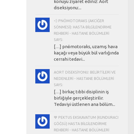
konuyu ziyaret ediniz: Aort
diseksiyonu:...
💨 PNÖMOTORAKS (AKCIĞER
SÖNMESI): HASTA BILGILENDIRME
REHBERI - HASTANE BÖLÜMLERI
SAYS:
[…] pnömotoraks, uzamış hava
kaçağı veya büyük bül varlığında
cerrahi tedavi...
AORT DISEKSIYONU: BELIRTILERI VE
NEDENLERI - HASTANE BÖLÜMLERI
SAYS:
[…] birkaç tıbbi disiplinin iş
birliğiyle gerçekleştirilir.
Tedaviyi üstlenen ana bölüm...
💙 PEKTUS EKSKAVATUM (KUNDURACI
GÖĞSÜ) HASTA BILGILENDIRME
REHBERI - HASTANE BÖLÜMLERI