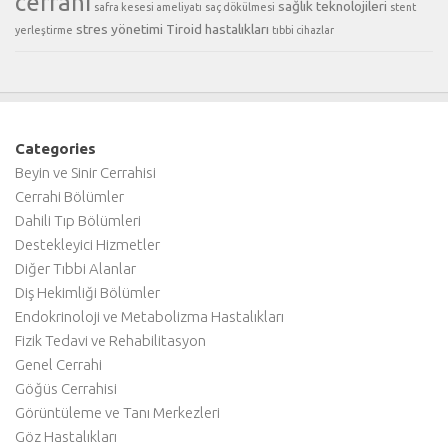
cerrahi
sağlık teknolojileri
safra kesesi ameliyatı
saç dökülmesi
stent
stres yönetimi
Tiroid hastalıkları
yerleştirme
tıbbi cihazlar
Categories
Beyin ve Sinir Cerrahisi
Cerrahi Bölümler
Dahili Tıp Bölümleri
Destekleyici Hizmetler
Diğer Tıbbi Alanlar
Diş Hekimliği Bölümler
Endokrinoloji ve Metabolizma Hastalıkları
Fizik Tedavi ve Rehabilitasyon
Genel Cerrahi
Göğüs Cerrahisi
Görüntüleme ve Tanı Merkezleri
Göz Hastalıkları