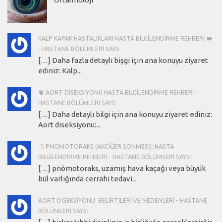
KALP KAPAK HASTALIKLARI HASTA BILGILENDIRME REHBERI ❤️
- HASTANE BÖLÜMLERI SAYS:
[…] Daha fazla detaylı bişgi için ana konuyu ziyaret
ediniz: Kalp...
🫀 AORT DISEKSIYONU HASTA BILGILENDIRME REHBERI -
HASTANE BÖLÜMLERI SAYS:
[…] Daha detaylı bilgi için ana konuyu ziyaret ediniz:
Aort diseksiyonu:...
💨 PNÖMOTORAKS (AKCIĞER SÖNMESI): HASTA
BILGILENDIRME REHBERI - HASTANE BÖLÜMLERI SAYS:
[…] pnömotoraks, uzamış hava kaçağı veya büyük
bül varlığında cerrahi tedavi...
AORT DISEKSIYONU: BELIRTILERI VE NEDENLERI - HASTANE
BÖLÜMLERI SAYS: