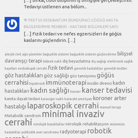
[…] birkaç tıbbi disiplinin iş birliğiyle gerçekleştirilir.
Tedaviyi üstlenen ana bölüm...
💙 PEKTUS EKSKAVATUM (KUNDURACI GÖĞSÜ) HASTA
BILGILENDIRME REHBERI - HASTANE BÖLÜMLERI SAYS:
[…] Fizik tedavi ve nefes egzersizleri ile göğüs
kaslarını güçlendirin. […]
bilişsel
alerjik rinit
ağrı yönetimi
bağışıklık sistemi
bağışıklık sistemi güçlendirme
davranışçı terapi
diş beyazlatma
böbrek nakli
diş sağlığı
elektronik sağlık
fizik tedavi
kayıtları
endoskopik cerrahi
genetik hastalıklar
genetik testler
göğüs
göz hastalıkları
göz sağlığı
göz tansiyonu
cerrahisi
immünoterapi
kadın
insülin direnci
hipotiroidi
kanser tedavisi
kadın sağlığı
hastalıkları
kanser
koroner arter
kanıta dayalı tedavi
karaciğer nakli
katarakt ameliyatı
laparoskopik cerrahi
hastalığı
manuel terapi
minimal invaziv
Metabolik sendrom
cerrahi
nörolojik rehabilitasyon
nörolojik bozukluklar
otoimmün
robotik
radyoterapi
hastalıklar
polikistik over sendromu