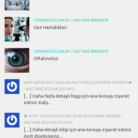
CERRAHI BÖLÜMLER
/
HASTANE BIRIMLERI
Göz Hastalıkları
CERRAHI BÖLÜMLER
/
HASTANE BIRIMLERI
Oftalmoloji
KALP KAPAK HASTALIKLARI HASTA BILGILENDIRME REHBERI ❤️
- HASTANE BÖLÜMLERI SAYS:
[…] Daha fazla detaylı bişgi için ana konuyu ziyaret
ediniz: Kalp...
🫀 AORT DISEKSIYONU HASTA BILGILENDIRME REHBERI -
HASTANE BÖLÜMLERI SAYS:
[…] Daha detaylı bilgi için ana konuyu ziyaret ediniz:
Aort diseksiyonu:...