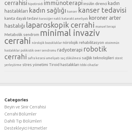
cerrahisi
immünoterapi
kadın
insülin direnci
hipotiroidi
kanser tedavisi
kadın sağlığı
hastalıkları
kanser
koroner arter
kanıta dayalı tedavi
karaciğer nakli
katarakt ameliyatı
laparoskopik cerrahi
hastalığı
manuel terapi
minimal invaziv
Metabolik sendrom
cerrahi
nörolojik rehabilitasyon
nörolojik bozukluklar
otoimmün
robotik
radyoterapi
hastalıklar
polikistik over sendromu
cerrahi
sağlık teknolojileri
safra kesesi ameliyatı
saç dökülmesi
stent
stres yönetimi
Tiroid hastalıkları
yerleştirme
tıbbi cihazlar
Categories
Beyin ve Sinir Cerrahisi
Cerrahi Bölümler
Dahili Tıp Bölümleri
Destekleyici Hizmetler