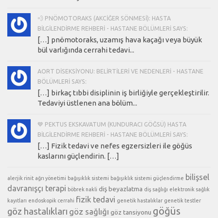
💨 PNÖMOTORAKS (AKCIĞER SÖNMESI): HASTA
BILGILENDIRME REHBERI - HASTANE BÖLÜMLERI SAYS:
[…] pnömotoraks, uzamış hava kaçağı veya büyük
bül varlığında cerrahi tedavi...
AORT DISEKSIYONU: BELIRTILERI VE NEDENLERI - HASTANE
BÖLÜMLERI SAYS:
[…] birkaç tıbbi disiplinin iş birliğiyle gerçekleştirilir.
Tedaviyi üstlenen ana bölüm...
💙 PEKTUS EKSKAVATUM (KUNDURACI GÖĞSÜ) HASTA
BILGILENDIRME REHBERI - HASTANE BÖLÜMLERI SAYS:
[…] Fizik tedavi ve nefes egzersizleri ile göğüs
kaslarını güçlendirin. […]
bilişsel
alerjik rinit
ağrı yönetimi
bağışıklık sistemi
bağışıklık sistemi güçlendirme
davranışçı terapi
diş beyazlatma
böbrek nakli
diş sağlığı
elektronik sağlık
fizik tedavi
kayıtları
endoskopik cerrahi
genetik hastalıklar
genetik testler
göğüs
göz hastalıkları
göz sağlığı
göz tansiyonu