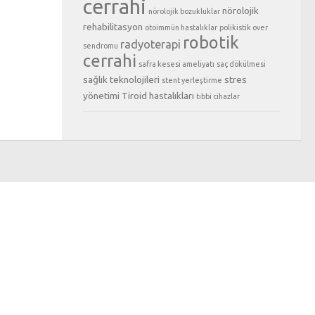
cerrahi
nörolojik
nörolojik bozukluklar
rehabilitasyon
otoimmün hastalıklar
polikistik over
robotik
radyoterapi
sendromu
cerrahi
safra kesesi ameliyatı
saç dökülmesi
sağlık teknolojileri
stres
stent yerleştirme
yönetimi
Tiroid hastalıkları
tıbbi cihazlar