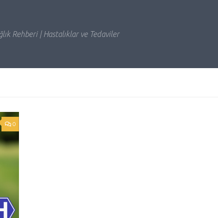
lık Rehberi | Hastalıklar ve Tedaviler
0