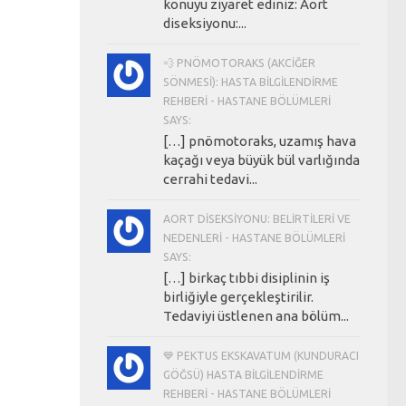
konuyu ziyaret ediniz: Aort
diseksiyonu:...
💨 PNÖMOTORAKS (AKCIĞER
SÖNMESI): HASTA BILGILENDIRME
REHBERI - HASTANE BÖLÜMLERI
SAYS:
[…] pnömotoraks, uzamış hava
kaçağı veya büyük bül varlığında
cerrahi tedavi...
AORT DISEKSIYONU: BELIRTILERI VE
NEDENLERI - HASTANE BÖLÜMLERI
SAYS:
[…] birkaç tıbbi disiplinin iş
birliğiyle gerçekleştirilir.
Tedaviyi üstlenen ana bölüm...
💙 PEKTUS EKSKAVATUM (KUNDURACI
GÖĞSÜ) HASTA BILGILENDIRME
REHBERI - HASTANE BÖLÜMLERI