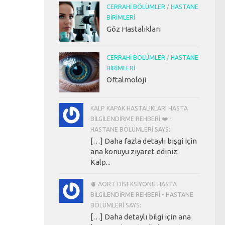
CERRAHI BÖLÜMLER
/
HASTANE
BIRIMLERI
Göz Hastalıkları
CERRAHI BÖLÜMLER
/
HASTANE
BIRIMLERI
Oftalmoloji
KALP KAPAK HASTALIKLARI HASTA
BILGILENDIRME REHBERI ❤️ -
HASTANE BÖLÜMLERI SAYS:
[…] Daha fazla detaylı bişgi için
ana konuyu ziyaret ediniz:
Kalp...
🫀 AORT DISEKSIYONU HASTA
BILGILENDIRME REHBERI - HASTANE
BÖLÜMLERI SAYS:
[…] Daha detaylı bilgi için ana