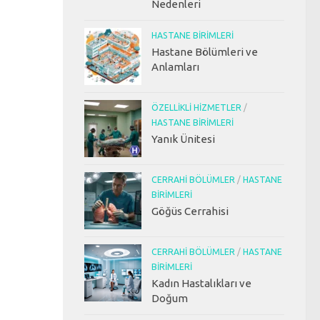
Nedenleri
HASTANE BIRIMLERI
Hastane Bölümleri ve
Anlamları
ÖZELLIKLI HIZMETLER
/
HASTANE BIRIMLERI
Yanık Ünitesi
CERRAHI BÖLÜMLER
/
HASTANE
BIRIMLERI
Göğüs Cerrahisi
CERRAHI BÖLÜMLER
/
HASTANE
BIRIMLERI
Kadın Hastalıkları ve
Doğum