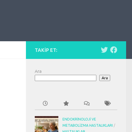
TAKIP ET:
Ara
Ara
ENDOKRINOLOJI VE
METABOLIZMA HASTALIKLARI
/
HASTALIKLAR