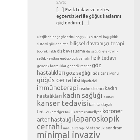
SAYS:
[…] Fizik tedavi ve nefes
egzersizleri ile göğüs kaslarını
güçlendirin. […]
alerjik rinit
ağrı yönetimi
bağışıklık sistemi
bağışıklık
bilişsel davranışçı terapi
sistemi güçlendirme
diş beyazlatma
böbrek nakli
diş sağlığı
elektronik
fizik tedavi
sağlık kayıtları
endoskopik cerrahi
göz
genetik hastalıklar
genetik testler
hastalıkları
göz sağlığı
göz tansiyonu
göğüs cerrahisi
hipotiroidi
immünoterapi
kadın
insülin direnci
kadın sağlığı
hastalıkları
kanser
kanser tedavisi
kanıta dayalı
koroner
tedavi
karaciğer nakli
katarakt ameliyatı
laparoskopik
arter hastalığı
cerrahi
Metabolik sendrom
manuel terapi
minimal invaziv