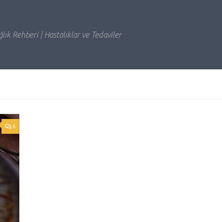
lık Rehberi | Hastalıklar ve Tedaviler
6