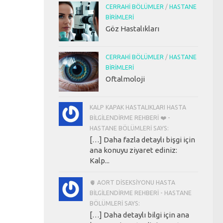
CERRAHI BÖLÜMLER
/
HASTANE
BIRIMLERI
Göz Hastalıkları
CERRAHI BÖLÜMLER
/
HASTANE
BIRIMLERI
Oftalmoloji
KALP KAPAK HASTALIKLARI HASTA
BILGILENDIRME REHBERI ❤️ -
HASTANE BÖLÜMLERI SAYS:
[…] Daha fazla detaylı bişgi için
ana konuyu ziyaret ediniz:
Kalp...
🫀 AORT DISEKSIYONU HASTA
BILGILENDIRME REHBERI - HASTANE
BÖLÜMLERI SAYS:
[…] Daha detaylı bilgi için ana