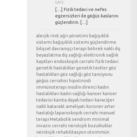
SAYS:
[…] Fizik tedavi ve nefes
egzersizleri ile göğüs kaslarını
güçlendirin. […]
alerjik rinit
ağrı yönetimi
bağışıklık
sistemi
bağışıklık sistemi güçlendirme
bilişsel davranışçı terapi
böbrek nakli
diş
beyazlatma
diş sağlığı
elektronik sağlık
kayıtları
endoskopik cerrahi
fizik tedavi
genetik hastalıklar
genetik testler
göz
hastalıkları
göz sağlığı
göz tansiyonu
göğüs cerrahisi
hipotiroidi
immünoterapi
insülin direnci
kadın
hastalıkları
kadın sağlığı
kanser
kanser
tedavisi
kanıta dayalı tedavi
karaciğer
nakli
katarakt ameliyatı
koroner arter
hastalığı
laparoskopik cerrahi
manuel
terapi
Metabolik sendrom
minimal
invaziv cerrahi
nörolojik bozukluklar
nörolojik rehabilitasyon
otoimmün