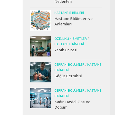
Nedenleri
HASTANE BIRIMLERI
Hastane Bölümleri ve
Anlamları
ÖZELLIKLI HIZMETLER
/
HASTANE BIRIMLERI
Yanık Ünitesi
CERRAHI BÖLÜMLER
/
HASTANE
BIRIMLERI
Göğüs Cerrahisi
CERRAHI BÖLÜMLER
/
HASTANE
BIRIMLERI
Kadın Hastalıkları ve
Doğum