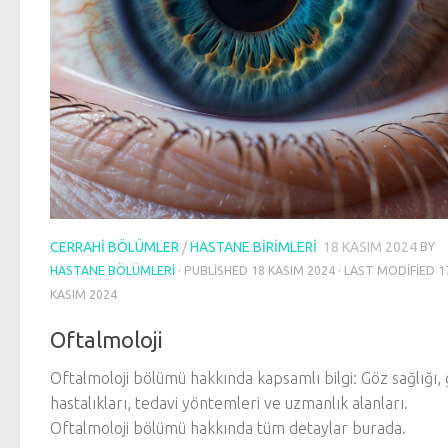
CERRAHI BÖLÜMLER
/
HASTANE BIRIMLERI
18 KASIM 2024
BY
HASTANE BÖLÜMLERI
· PUBLISHED
18 KASIM 2024
· LAST MODIFIED
1
KASIM 2024
Oftalmoloji
Oftalmoloji bölümü hakkında kapsamlı bilgi: Göz sağlığı,
hastalıkları, tedavi yöntemleri ve uzmanlık alanları.
Oftalmoloji bölümü hakkında tüm detaylar burada.