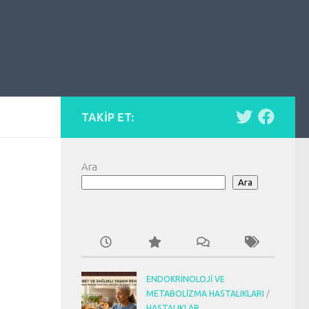
TAKIP ET:
Ara
Ara
ENDOKRINOLOJI VE
METABOLIZMA HASTALIKLARI
/
HASTALIKLAR