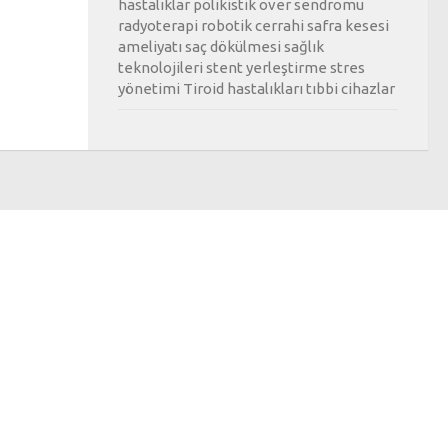
hastalıklar
polikistik over sendromu
radyoterapi
robotik cerrahi
safra kesesi
ameliyatı
saç dökülmesi
sağlık
teknolojileri
stent yerleştirme
stres
yönetimi
Tiroid hastalıkları
tıbbi cihazlar