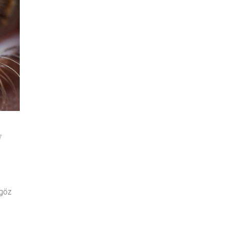
7
 göz