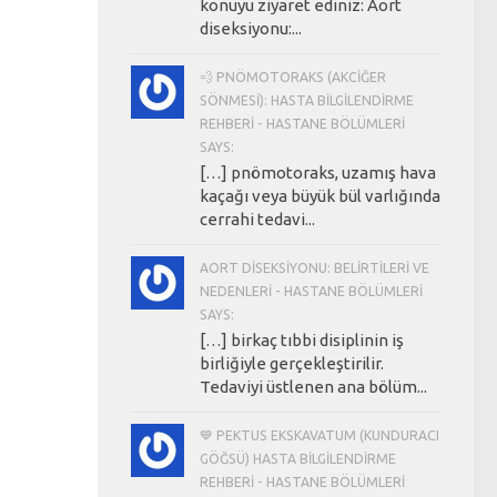
konuyu ziyaret ediniz: Aort
diseksiyonu:...
💨 PNÖMOTORAKS (AKCIĞER
SÖNMESI): HASTA BILGILENDIRME
REHBERI - HASTANE BÖLÜMLERI
SAYS:
[…] pnömotoraks, uzamış hava
kaçağı veya büyük bül varlığında
cerrahi tedavi...
AORT DISEKSIYONU: BELIRTILERI VE
NEDENLERI - HASTANE BÖLÜMLERI
SAYS:
[…] birkaç tıbbi disiplinin iş
birliğiyle gerçekleştirilir.
Tedaviyi üstlenen ana bölüm...
💙 PEKTUS EKSKAVATUM (KUNDURACI
GÖĞSÜ) HASTA BILGILENDIRME
REHBERI - HASTANE BÖLÜMLERI