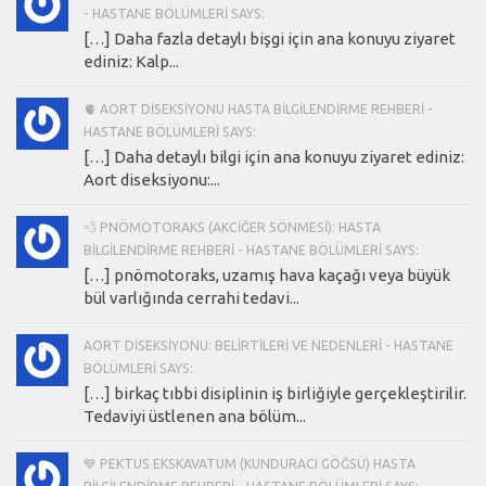
- HASTANE BÖLÜMLERI SAYS:
[…] Daha fazla detaylı bişgi için ana konuyu ziyaret
ediniz: Kalp...
🫀 AORT DISEKSIYONU HASTA BILGILENDIRME REHBERI -
HASTANE BÖLÜMLERI SAYS:
[…] Daha detaylı bilgi için ana konuyu ziyaret ediniz:
Aort diseksiyonu:...
💨 PNÖMOTORAKS (AKCIĞER SÖNMESI): HASTA
BILGILENDIRME REHBERI - HASTANE BÖLÜMLERI SAYS:
[…] pnömotoraks, uzamış hava kaçağı veya büyük
bül varlığında cerrahi tedavi...
AORT DISEKSIYONU: BELIRTILERI VE NEDENLERI - HASTANE
BÖLÜMLERI SAYS:
[…] birkaç tıbbi disiplinin iş birliğiyle gerçekleştirilir.
Tedaviyi üstlenen ana bölüm...
💙 PEKTUS EKSKAVATUM (KUNDURACI GÖĞSÜ) HASTA