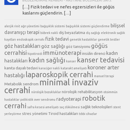
BILGILENDIRME REHBERI - HASTANE BÖLÜMLERI SAYS:
[…] Fizik tedavi ve nefes egzersizleri ile göğüs
kaslarını güçlendirin. […]
bilişsel
alerjik rinit
ağrı yönetimi
bağışıklık sistemi
bağışıklık sistemi güçlendirme
davranışçı terapi
diş beyazlatma
böbrek nakli
diş sağlığı
elektronik sağlık
fizik tedavi
kayıtları
endoskopik cerrahi
genetik hastalıklar
genetik testler
göğüs
göz hastalıkları
göz sağlığı
göz tansiyonu
cerrahisi
immünoterapi
kadın
insülin direnci
hipotiroidi
kanser tedavisi
kadın sağlığı
hastalıkları
kanser
koroner arter
kanıta dayalı tedavi
karaciğer nakli
katarakt ameliyatı
laparoskopik cerrahi
hastalığı
manuel terapi
minimal invaziv
Metabolik sendrom
cerrahi
nörolojik rehabilitasyon
nörolojik bozukluklar
otoimmün
robotik
radyoterapi
hastalıklar
polikistik over sendromu
cerrahi
sağlık teknolojileri
safra kesesi ameliyatı
saç dökülmesi
stent
stres yönetimi
Tiroid hastalıkları
yerleştirme
tıbbi cihazlar