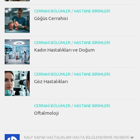
CERRAHI BÖLÜMLER
/
HASTANE BIRIMLERI
Göğüs Cerrahisi
CERRAHI BÖLÜMLER
/
HASTANE BIRIMLERI
Kadın Hastalıkları ve Doğum
CERRAHI BÖLÜMLER
/
HASTANE BIRIMLERI
Göz Hastalıkları
CERRAHI BÖLÜMLER
/
HASTANE BIRIMLERI
Oftalmoloji
KALP KAPAK HASTALIKLARI HASTA BILGILENDIRME REHBERI ❤️