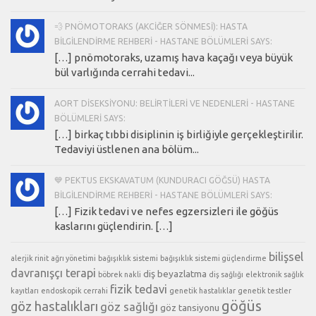
💨 PNÖMOTORAKS (AKCIĞER SÖNMESI): HASTA
BILGILENDIRME REHBERI - HASTANE BÖLÜMLERI SAYS:
[…] pnömotoraks, uzamış hava kaçağı veya büyük
bül varlığında cerrahi tedavi...
AORT DISEKSIYONU: BELIRTILERI VE NEDENLERI - HASTANE
BÖLÜMLERI SAYS:
[…] birkaç tıbbi disiplinin iş birliğiyle gerçekleştirilir.
Tedaviyi üstlenen ana bölüm...
💙 PEKTUS EKSKAVATUM (KUNDURACI GÖĞSÜ) HASTA
BILGILENDIRME REHBERI - HASTANE BÖLÜMLERI SAYS:
[…] Fizik tedavi ve nefes egzersizleri ile göğüs
kaslarını güçlendirin. […]
bilişsel
alerjik rinit
ağrı yönetimi
bağışıklık sistemi
bağışıklık sistemi güçlendirme
davranışçı terapi
diş beyazlatma
böbrek nakli
diş sağlığı
elektronik sağlık
fizik tedavi
kayıtları
endoskopik cerrahi
genetik hastalıklar
genetik testler
göğüs
göz hastalıkları
göz sağlığı
göz tansiyonu