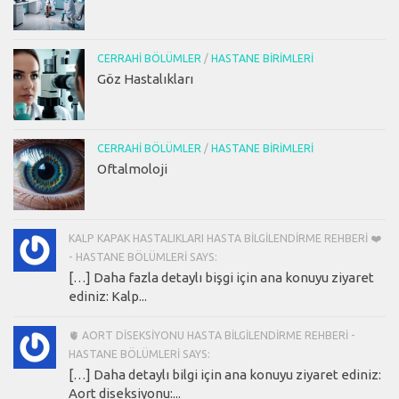
CERRAHI BÖLÜMLER
/
HASTANE BIRIMLERI
Göz Hastalıkları
CERRAHI BÖLÜMLER
/
HASTANE BIRIMLERI
Oftalmoloji
KALP KAPAK HASTALIKLARI HASTA BILGILENDIRME REHBERI ❤️
- HASTANE BÖLÜMLERI SAYS:
[…] Daha fazla detaylı bişgi için ana konuyu ziyaret
ediniz: Kalp...
🫀 AORT DISEKSIYONU HASTA BILGILENDIRME REHBERI -
HASTANE BÖLÜMLERI SAYS:
[…] Daha detaylı bilgi için ana konuyu ziyaret ediniz:
Aort diseksiyonu:...