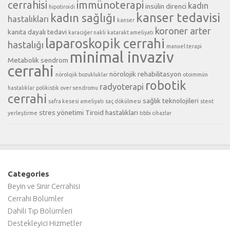
cerrahisi
immünoterapi
kadın
insülin direnci
hipotiroidi
kanser tedavisi
kadın sağlığı
hastalıkları
kanser
koroner arter
kanıta dayalı tedavi
karaciğer nakli
katarakt ameliyatı
laparoskopik cerrahi
hastalığı
manuel terapi
minimal invaziv
Metabolik sendrom
cerrahi
nörolojik rehabilitasyon
nörolojik bozukluklar
otoimmün
robotik
radyoterapi
hastalıklar
polikistik over sendromu
cerrahi
sağlık teknolojileri
safra kesesi ameliyatı
saç dökülmesi
stent
stres yönetimi
Tiroid hastalıkları
yerleştirme
tıbbi cihazlar
Categories
Beyin ve Sinir Cerrahisi
Cerrahi Bölümler
Dahili Tıp Bölümleri
Destekleyici Hizmetler