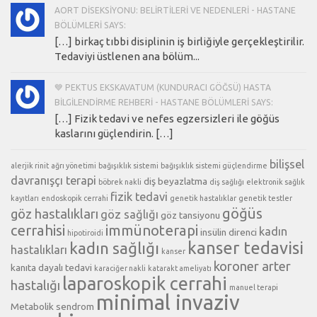
AORT DISEKSIYONU: BELIRTILERI VE NEDENLERI - HASTANE
BÖLÜMLERI SAYS:
[…] birkaç tıbbi disiplinin iş birliğiyle gerçekleştirilir.
Tedaviyi üstlenen ana bölüm...
💙 PEKTUS EKSKAVATUM (KUNDURACI GÖĞSÜ) HASTA
BILGILENDIRME REHBERI - HASTANE BÖLÜMLERI SAYS:
[…] Fizik tedavi ve nefes egzersizleri ile göğüs
kaslarını güçlendirin. […]
bilişsel
alerjik rinit
ağrı yönetimi
bağışıklık sistemi
bağışıklık sistemi güçlendirme
davranışçı terapi
diş beyazlatma
böbrek nakli
diş sağlığı
elektronik sağlık
fizik tedavi
kayıtları
endoskopik cerrahi
genetik hastalıklar
genetik testler
göğüs
göz hastalıkları
göz sağlığı
göz tansiyonu
cerrahisi
immünoterapi
kadın
insülin direnci
hipotiroidi
kanser tedavisi
kadın sağlığı
hastalıkları
kanser
koroner arter
kanıta dayalı tedavi
karaciğer nakli
katarakt ameliyatı
laparoskopik cerrahi
hastalığı
manuel terapi
minimal invaziv
Metabolik sendrom