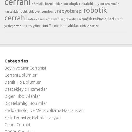
cerrahi
nörolojik rehabilitasyon
nörolojik bozukluklar
otoimmün
robotik
radyoterapi
hastalıklar
polikistik over sendromu
cerrahi
sağlık teknolojileri
safra kesesi ameliyatı
saç dökülmesi
stent
stres yönetimi
Tiroid hastalıkları
yerleştirme
tıbbi cihazlar
Categories
Beyin ve Sinir Cerrahisi
Cerrahi Bölümler
Dahili Tıp Bölümleri
Destekleyici Hizmetler
Diğer Tıbbi Alanlar
Diş Hekimliği Bölümler
Endokrinoloji ve Metabolizma Hastalıkları
Fizik Tedavi ve Rehabilitasyon
Genel Cerrahi
Göğüs Cerrahisi