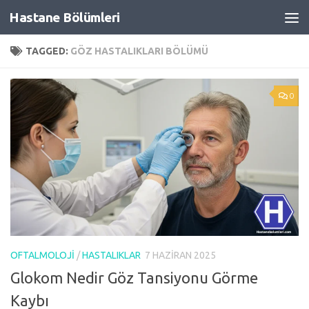
Hastane Bölümleri
Skip to content
TAGGED:
GÖZ HASTALIKLARI BÖLÜMÜ
0
OFTALMOLOJI
/
HASTALIKLAR
7 HAZIRAN 2025
Glokom Nedir Göz Tansiyonu Görme
Kaybı