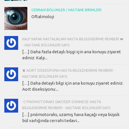
CERRAHI BÖLÜMLER
/
HASTANE BIRIMLERI
Oftalmoloji
KALP KAPAK HASTALIKLARI HASTA BILGILENDIRME REHBERI ❤️
- HASTANE BÖLÜMLERI SAYS:
[…] Daha fazla detaylı bişgi için ana konuyu ziyaret
ediniz: Kalp...
🫀 AORT DISEKSIYONU HASTA BILGILENDIRME REHBERI -
HASTANE BÖLÜMLERI SAYS:
[…] Daha detaylı bilgi için ana konuyu ziyaret ediniz:
Aort diseksiyonu:...
💨 PNÖMOTORAKS (AKCIĞER SÖNMESI): HASTA
BILGILENDIRME REHBERI - HASTANE BÖLÜMLERI SAYS:
[…] pnömotoraks, uzamış hava kaçağı veya büyük
bül varlığında cerrahi tedavi...