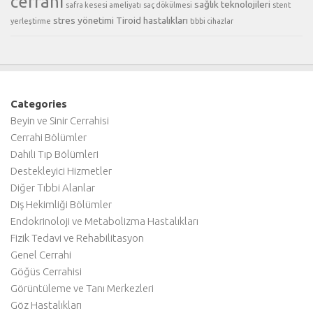
cerrahi
sağlık teknolojileri
safra kesesi ameliyatı
saç dökülmesi
stent
stres yönetimi
Tiroid hastalıkları
yerleştirme
tıbbi cihazlar
Categories
Beyin ve Sinir Cerrahisi
Cerrahi Bölümler
Dahili Tıp Bölümleri
Destekleyici Hizmetler
Diğer Tıbbi Alanlar
Diş Hekimliği Bölümler
Endokrinoloji ve Metabolizma Hastalıkları
Fizik Tedavi ve Rehabilitasyon
Genel Cerrahi
Göğüs Cerrahisi
Görüntüleme ve Tanı Merkezleri
Göz Hastalıkları