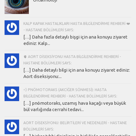
KALP KAPAK HASTALIKLARI HASTA BILGILENDIRME REHBERI ❤️
- HASTANE BÖLÜMLERI SAYS:
[…] Daha fazla detaylı bişgi için ana konuyu ziyaret
ediniz: Kalp...
🫀 AORT DISEKSIYONU HASTA BILGILENDIRME REHBERI -
HASTANE BÖLÜMLERI SAYS:
[…] Daha detaylı bilgi için ana konuyu ziyaret ediniz:
Aort diseksiyonu:...
💨 PNÖMOTORAKS (AKCIĞER SÖNMESI): HASTA
BILGILENDIRME REHBERI - HASTANE BÖLÜMLERI SAYS:
[…] pnömotoraks, uzamış hava kaçağı veya büyük
bül varlığında cerrahi tedavi...
AORT DISEKSIYONU: BELIRTILERI VE NEDENLERI - HASTANE
BÖLÜMLERI SAYS: