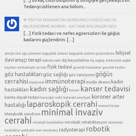
[…] birkaç tıbbi disiplinin iş birliğiyle gerçekleştirilir.
Tedaviyi üstlenen ana bölüm...
💙 PEKTUS EKSKAVATUM (KUNDURACI GÖĞSÜ) HASTA
BILGILENDIRME REHBERI - HASTANE BÖLÜMLERI SAYS:
[…] Fizik tedavi ve nefes egzersizleri ile göğüs
kaslarını güçlendirin. […]
bilişsel
alerjik rinit
ağrı yönetimi
bağışıklık sistemi
bağışıklık sistemi güçlendirme
davranışçı terapi
diş beyazlatma
böbrek nakli
diş sağlığı
elektronik sağlık
fizik tedavi
kayıtları
endoskopik cerrahi
genetik hastalıklar
genetik testler
göğüs
göz hastalıkları
göz sağlığı
göz tansiyonu
cerrahisi
immünoterapi
kadın
insülin direnci
hipotiroidi
kanser tedavisi
kadın sağlığı
hastalıkları
kanser
koroner arter
kanıta dayalı tedavi
karaciğer nakli
katarakt ameliyatı
laparoskopik cerrahi
hastalığı
manuel terapi
minimal invaziv
Metabolik sendrom
cerrahi
nörolojik rehabilitasyon
nörolojik bozukluklar
otoimmün
robotik
radyoterapi
hastalıklar
polikistik over sendromu