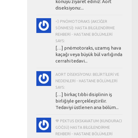
konuyu ziyaret ediniz: Aort
diseksiyonu:...
💨 PNÖMOTORAKS (AKCIĞER
SÖNMESI): HASTA BILGILENDIRME
REHBERI - HASTANE BÖLÜMLERI
SAYS:
[…] pnömotoraks, uzamış hava
kaçağı veya büyük bül varlığında
cerrahi tedavi...
AORT DISEKSIYONU: BELIRTILERI VE
NEDENLERI - HASTANE BÖLÜMLERI
SAYS:
[…] birkaç tıbbi disiplinin iş
birliğiyle gerçekleştirilir.
Tedaviyi üstlenen ana bölüm...
💙 PEKTUS EKSKAVATUM (KUNDURACI
GÖĞSÜ) HASTA BILGILENDIRME
REHBERI - HASTANE BÖLÜMLERI