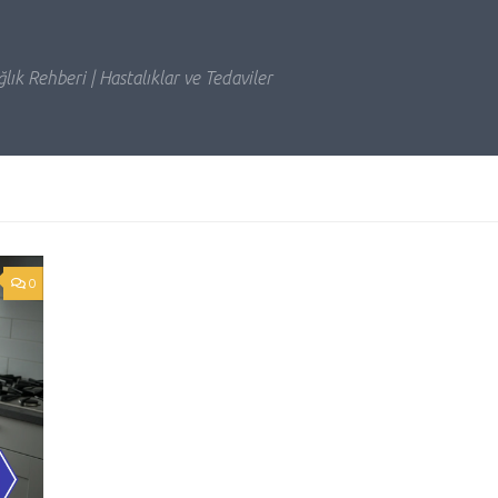
lık Rehberi | Hastalıklar ve Tedaviler
0