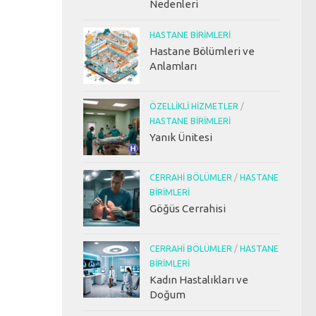
Nedenleri
HASTANE BIRIMLERI
Hastane Bölümleri ve
Anlamları
ÖZELLIKLI HIZMETLER
/
HASTANE BIRIMLERI
Yanık Ünitesi
CERRAHI BÖLÜMLER
/
HASTANE
BIRIMLERI
Göğüs Cerrahisi
CERRAHI BÖLÜMLER
/
HASTANE
BIRIMLERI
Kadın Hastalıkları ve
Doğum