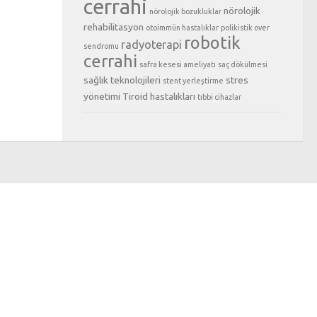
cerrahi
nörolojik
nörolojik bozukluklar
rehabilitasyon
otoimmün hastalıklar
polikistik over
robotik
radyoterapi
sendromu
cerrahi
safra kesesi ameliyatı
saç dökülmesi
sağlık teknolojileri
stres
stent yerleştirme
yönetimi
Tiroid hastalıkları
tıbbi cihazlar