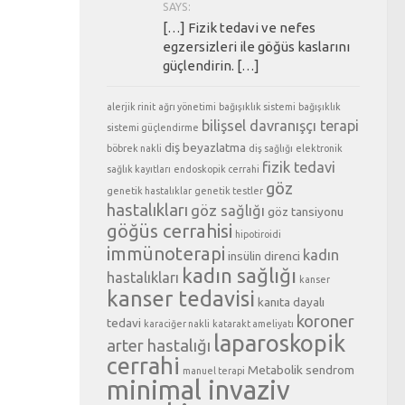
SAYS:
[…] Fizik tedavi ve nefes
egzersizleri ile göğüs kaslarını
güçlendirin. […]
alerjik rinit
ağrı yönetimi
bağışıklık sistemi
bağışıklık
bilişsel davranışçı terapi
sistemi güçlendirme
diş beyazlatma
böbrek nakli
diş sağlığı
elektronik
fizik tedavi
sağlık kayıtları
endoskopik cerrahi
göz
genetik hastalıklar
genetik testler
hastalıkları
göz sağlığı
göz tansiyonu
göğüs cerrahisi
hipotiroidi
immünoterapi
kadın
insülin direnci
kadın sağlığı
hastalıkları
kanser
kanser tedavisi
kanıta dayalı
koroner
tedavi
karaciğer nakli
katarakt ameliyatı
laparoskopik
arter hastalığı
cerrahi
Metabolik sendrom
manuel terapi
minimal invaziv