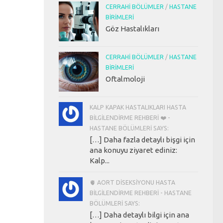
CERRAHI BÖLÜMLER
/
HASTANE
BIRIMLERI
Göz Hastalıkları
CERRAHI BÖLÜMLER
/
HASTANE
BIRIMLERI
Oftalmoloji
KALP KAPAK HASTALIKLARI HASTA
BILGILENDIRME REHBERI ❤️ -
HASTANE BÖLÜMLERI SAYS:
[…] Daha fazla detaylı bişgi için
ana konuyu ziyaret ediniz:
Kalp...
🫀 AORT DISEKSIYONU HASTA
BILGILENDIRME REHBERI - HASTANE
BÖLÜMLERI SAYS:
[…] Daha detaylı bilgi için ana