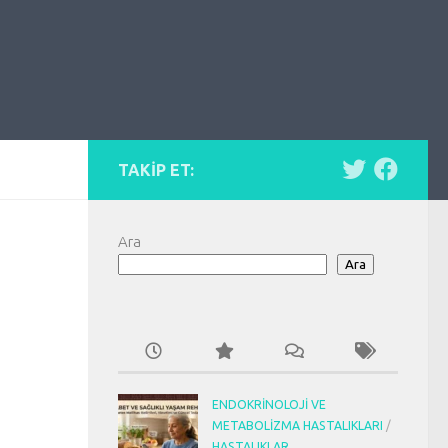
TAKIP ET:
Ara
Ara
ENDOKRINOLOJI VE
METABOLIZMA HASTALIKLARI
/
HASTALIKLAR