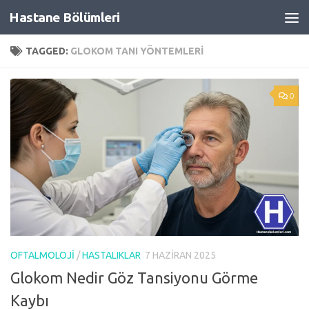
Hastane Bölümleri
Skip to content
TAGGED:
GLOKOM TANI YÖNTEMLERI
0
OFTALMOLOJI
/
HASTALIKLAR
7 HAZIRAN 2025
Glokom Nedir Göz Tansiyonu Görme
Kaybı