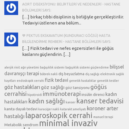
AORT DISEKSIYONU: BELIRTILERI VE NEDENLERI - HASTANE
BÖLÜMLERI SAYS:
[…] birkaç tıbbi disiplinin iş birliğiyle gerçekleştirilir.
Tedaviyi üstlenen ana bölüm...
💙 PEKTUS EKSKAVATUM (KUNDURACI GÖĞSÜ) HASTA
BILGILENDIRME REHBERI - HASTANE BÖLÜMLERI SAYS:
[…] Fizik tedavi ve nefes egzersizleri ile göğüs
kaslarını güçlendirin. […]
bilişsel
alerjik rinit
ağrı yönetimi
bağışıklık sistemi
bağışıklık sistemi güçlendirme
davranışçı terapi
diş beyazlatma
böbrek nakli
diş sağlığı
elektronik sağlık
fizik tedavi
kayıtları
endoskopik cerrahi
genetik hastalıklar
genetik testler
göğüs
göz hastalıkları
göz sağlığı
göz tansiyonu
cerrahisi
immünoterapi
kadın
insülin direnci
hipotiroidi
kanser tedavisi
kadın sağlığı
hastalıkları
kanser
koroner arter
kanıta dayalı tedavi
karaciğer nakli
katarakt ameliyatı
laparoskopik cerrahi
hastalığı
manuel terapi
minimal invaziv
Metabolik sendrom