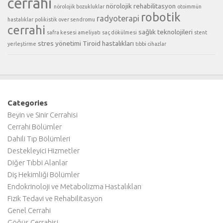
cerrahi
nörolojik rehabilitasyon
nörolojik bozukluklar
otoimmün
robotik
radyoterapi
hastalıklar
polikistik over sendromu
cerrahi
sağlık teknolojileri
safra kesesi ameliyatı
saç dökülmesi
stent
stres yönetimi
Tiroid hastalıkları
yerleştirme
tıbbi cihazlar
Categories
Beyin ve Sinir Cerrahisi
Cerrahi Bölümler
Dahili Tıp Bölümleri
Destekleyici Hizmetler
Diğer Tıbbi Alanlar
Diş Hekimliği Bölümler
Endokrinoloji ve Metabolizma Hastalıkları
Fizik Tedavi ve Rehabilitasyon
Genel Cerrahi
Göğüs Cerrahisi