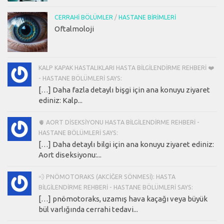
CERRAHI BÖLÜMLER
/
HASTANE BIRIMLERI
Oftalmoloji
KALP KAPAK HASTALIKLARI HASTA BILGILENDIRME REHBERI ❤️
- HASTANE BÖLÜMLERI SAYS:
[…] Daha fazla detaylı bişgi için ana konuyu ziyaret
ediniz: Kalp...
🫀 AORT DISEKSIYONU HASTA BILGILENDIRME REHBERI -
HASTANE BÖLÜMLERI SAYS:
[…] Daha detaylı bilgi için ana konuyu ziyaret ediniz:
Aort diseksiyonu:...
💨 PNÖMOTORAKS (AKCIĞER SÖNMESI): HASTA
BILGILENDIRME REHBERI - HASTANE BÖLÜMLERI SAYS:
[…] pnömotoraks, uzamış hava kaçağı veya büyük
bül varlığında cerrahi tedavi...