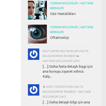
CERRAHI BÖLÜMLER
/
HASTANE
BIRIMLERI
Göz Hastalıkları
CERRAHI BÖLÜMLER
/
HASTANE
BIRIMLERI
Oftalmoloji
KALP KAPAK HASTALIKLARI HASTA
BILGILENDIRME REHBERI ❤️ -
HASTANE BÖLÜMLERI SAYS:
[…] Daha fazla detaylı bişgi için
ana konuyu ziyaret ediniz:
Kalp...
🫀 AORT DISEKSIYONU HASTA
BILGILENDIRME REHBERI - HASTANE
BÖLÜMLERI SAYS:
[…] Daha detaylı bilgi için ana