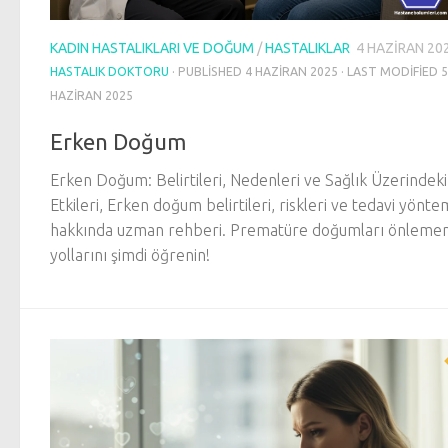
KADIN HASTALIKLARI VE DOĞUM
/
HASTALIKLAR
4 HAZIRAN 20
HASTALIK DOKTORU
· PUBLISHED
4 HAZIRAN 2025
· LAST MODIFIED
5
HAZIRAN 2025
Erken Doğum
Erken Doğum: Belirtileri, Nedenleri ve Sağlık Üzerindeki
Etkileri, Erken doğum belirtileri, riskleri ve tedavi yönte
hakkında uzman rehberi. Prematüre doğumları önlemen
yollarını şimdi öğrenin!