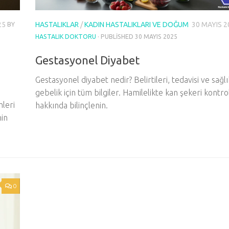
25
HASTALIKLAR
/
KADIN HASTALIKLARI VE DOĞUM
30 MAYIS 2
BY
HASTALIK DOKTORU
· PUBLISHED
30 MAYIS 2025
Gestasyonel Diyabet
Gestasyonel diyabet nedir? Belirtileri, tedavisi ve sağlı
gebelik için tüm bilgiler. Hamilelikte kan şekeri kontro
mleri
hakkında bilinçlenin.
in
0