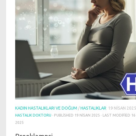
KADIN HASTALIKLARI VE DOĞUM
/
HASTALIKLAR
19 NISAN 202
HASTALIK DOKTORU
· PUBLISHED
19 NISAN 2025
· LAST MODIFIED
16
2025