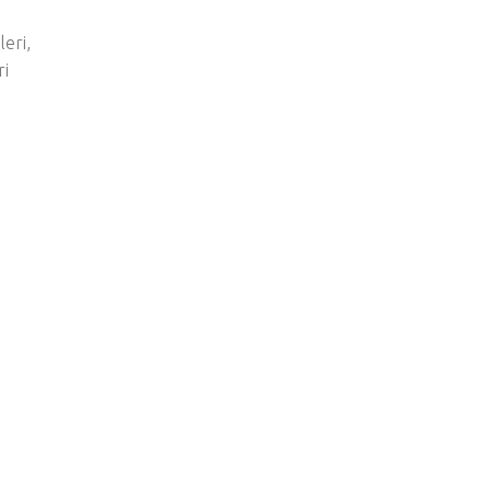
leri,
ri