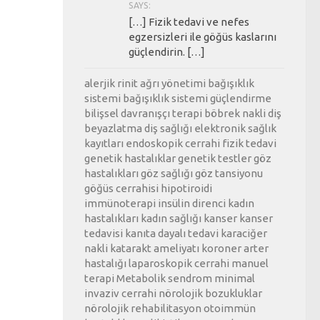
SAYS:
[…] Fizik tedavi ve nefes
egzersizleri ile göğüs kaslarını
güçlendirin. […]
alerjik rinit
ağrı yönetimi
bağışıklık
sistemi
bağışıklık sistemi güçlendirme
bilişsel davranışçı terapi
böbrek nakli
diş
beyazlatma
diş sağlığı
elektronik sağlık
kayıtları
endoskopik cerrahi
fizik tedavi
genetik hastalıklar
genetik testler
göz
hastalıkları
göz sağlığı
göz tansiyonu
göğüs cerrahisi
hipotiroidi
immünoterapi
insülin direnci
kadın
hastalıkları
kadın sağlığı
kanser
kanser
tedavisi
kanıta dayalı tedavi
karaciğer
nakli
katarakt ameliyatı
koroner arter
hastalığı
laparoskopik cerrahi
manuel
terapi
Metabolik sendrom
minimal
invaziv cerrahi
nörolojik bozukluklar
nörolojik rehabilitasyon
otoimmün