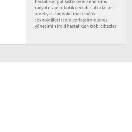
hastalıklar
polikistik over sendromu
radyoterapi
robotik cerrahi
safra kesesi
ameliyatı
saç dökülmesi
sağlık
teknolojileri
stent yerleştirme
stres
yönetimi
Tiroid hastalıkları
tıbbi cihazlar