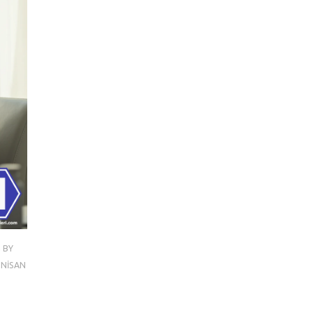
5
BY
 NISAN