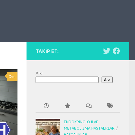
TAKIP ET:
Ara
0
Ara
ENDOKRINOLOJI VE
METABOLIZMA HASTALIKLARI
/
HASTALIKLAR