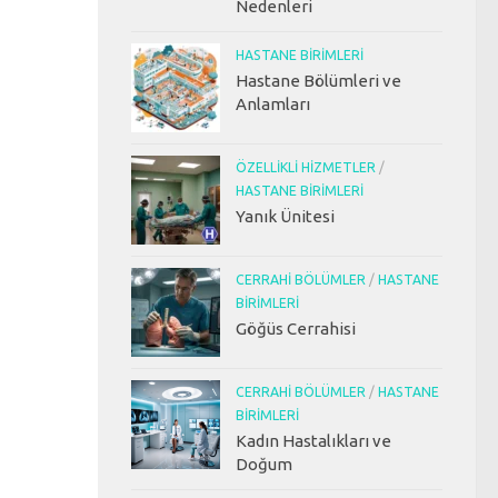
Nedenleri
HASTANE BIRIMLERI
Hastane Bölümleri ve
Anlamları
ÖZELLIKLI HIZMETLER
/
HASTANE BIRIMLERI
Yanık Ünitesi
CERRAHI BÖLÜMLER
/
HASTANE
BIRIMLERI
Göğüs Cerrahisi
CERRAHI BÖLÜMLER
/
HASTANE
BIRIMLERI
Kadın Hastalıkları ve
Doğum