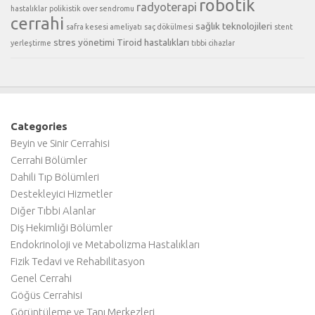
robotik
radyoterapi
hastalıklar
polikistik over sendromu
cerrahi
sağlık teknolojileri
safra kesesi ameliyatı
saç dökülmesi
stent
stres yönetimi
Tiroid hastalıkları
yerleştirme
tıbbi cihazlar
Categories
Beyin ve Sinir Cerrahisi
Cerrahi Bölümler
Dahili Tıp Bölümleri
Destekleyici Hizmetler
Diğer Tıbbi Alanlar
Diş Hekimliği Bölümler
Endokrinoloji ve Metabolizma Hastalıkları
Fizik Tedavi ve Rehabilitasyon
Genel Cerrahi
Göğüs Cerrahisi
Görüntüleme ve Tanı Merkezleri