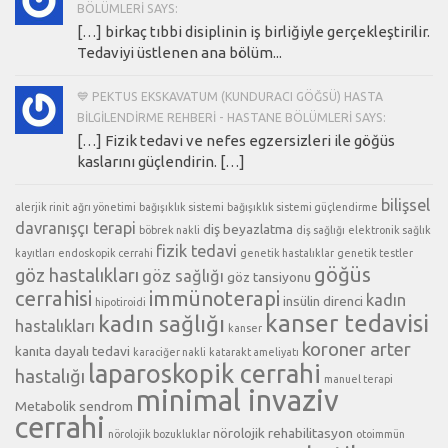
BÖLÜMLERI SAYS:
[…] birkaç tıbbi disiplinin iş birliğiyle gerçekleştirilir.
Tedaviyi üstlenen ana bölüm...
💙 PEKTUS EKSKAVATUM (KUNDURACI GÖĞSÜ) HASTA
BILGILENDIRME REHBERI - HASTANE BÖLÜMLERI SAYS:
[…] Fizik tedavi ve nefes egzersizleri ile göğüs
kaslarını güçlendirin. […]
bilişsel
alerjik rinit
ağrı yönetimi
bağışıklık sistemi
bağışıklık sistemi güçlendirme
davranışçı terapi
diş beyazlatma
böbrek nakli
diş sağlığı
elektronik sağlık
fizik tedavi
kayıtları
endoskopik cerrahi
genetik hastalıklar
genetik testler
göğüs
göz hastalıkları
göz sağlığı
göz tansiyonu
cerrahisi
immünoterapi
kadın
insülin direnci
hipotiroidi
kanser tedavisi
kadın sağlığı
hastalıkları
kanser
koroner arter
kanıta dayalı tedavi
karaciğer nakli
katarakt ameliyatı
laparoskopik cerrahi
hastalığı
manuel terapi
minimal invaziv
Metabolik sendrom
cerrahi
nörolojik rehabilitasyon
nörolojik bozukluklar
otoimmün