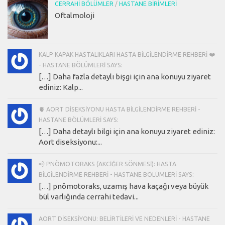
CERRAHI BÖLÜMLER
/
HASTANE BIRIMLERI
Oftalmoloji
KALP KAPAK HASTALIKLARI HASTA BILGILENDIRME REHBERI ❤️
- HASTANE BÖLÜMLERI SAYS:
[…] Daha fazla detaylı bişgi için ana konuyu ziyaret
ediniz: Kalp...
🫀 AORT DISEKSIYONU HASTA BILGILENDIRME REHBERI -
HASTANE BÖLÜMLERI SAYS:
[…] Daha detaylı bilgi için ana konuyu ziyaret ediniz:
Aort diseksiyonu:...
💨 PNÖMOTORAKS (AKCIĞER SÖNMESI): HASTA
BILGILENDIRME REHBERI - HASTANE BÖLÜMLERI SAYS:
[…] pnömotoraks, uzamış hava kaçağı veya büyük
bül varlığında cerrahi tedavi...
AORT DISEKSIYONU: BELIRTILERI VE NEDENLERI - HASTANE