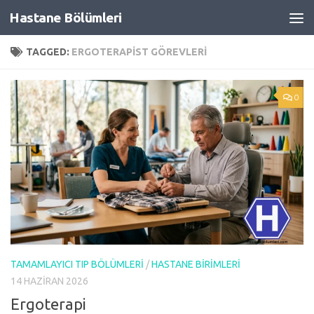
Hastane Bölümleri
Skip to content
TAGGED:
ERGOTERAPIST GÖREVLERI
0
TAMAMLAYICI TIP BÖLÜMLERI
/
HASTANE BIRIMLERI
14 HAZIRAN 2026
Ergoterapi