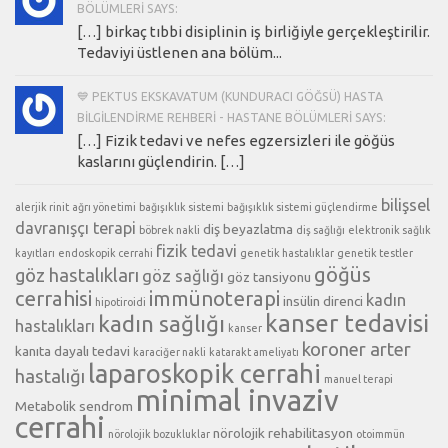
BÖLÜMLERI SAYS:
[…] birkaç tıbbi disiplinin iş birliğiyle gerçekleştirilir.
Tedaviyi üstlenen ana bölüm...
💙 PEKTUS EKSKAVATUM (KUNDURACI GÖĞSÜ) HASTA
BILGILENDIRME REHBERI - HASTANE BÖLÜMLERI SAYS:
[…] Fizik tedavi ve nefes egzersizleri ile göğüs
kaslarını güçlendirin. […]
bilişsel
alerjik rinit
ağrı yönetimi
bağışıklık sistemi
bağışıklık sistemi güçlendirme
davranışçı terapi
diş beyazlatma
böbrek nakli
diş sağlığı
elektronik sağlık
fizik tedavi
kayıtları
endoskopik cerrahi
genetik hastalıklar
genetik testler
göğüs
göz hastalıkları
göz sağlığı
göz tansiyonu
cerrahisi
immünoterapi
kadın
insülin direnci
hipotiroidi
kanser tedavisi
kadın sağlığı
hastalıkları
kanser
koroner arter
kanıta dayalı tedavi
karaciğer nakli
katarakt ameliyatı
laparoskopik cerrahi
hastalığı
manuel terapi
minimal invaziv
Metabolik sendrom
cerrahi
nörolojik rehabilitasyon
nörolojik bozukluklar
otoimmün