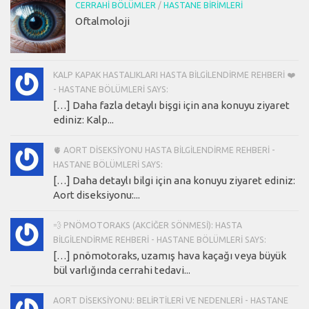
CERRAHI BÖLÜMLER
/
HASTANE BIRIMLERI
Oftalmoloji
KALP KAPAK HASTALIKLARI HASTA BILGILENDIRME REHBERI ❤️
- HASTANE BÖLÜMLERI SAYS:
[…] Daha fazla detaylı bişgi için ana konuyu ziyaret
ediniz: Kalp...
🫀 AORT DISEKSIYONU HASTA BILGILENDIRME REHBERI -
HASTANE BÖLÜMLERI SAYS:
[…] Daha detaylı bilgi için ana konuyu ziyaret ediniz:
Aort diseksiyonu:...
💨 PNÖMOTORAKS (AKCIĞER SÖNMESI): HASTA
BILGILENDIRME REHBERI - HASTANE BÖLÜMLERI SAYS:
[…] pnömotoraks, uzamış hava kaçağı veya büyük
bül varlığında cerrahi tedavi...
AORT DISEKSIYONU: BELIRTILERI VE NEDENLERI - HASTANE