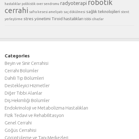
robotik
radyoterapi
hastalıklar
polikistik over sendromu
cerrahi
sağlık teknolojileri
safra kesesi ameliyatı
saç dökülmesi
stent
stres yönetimi
Tiroid hastalıkları
yerleştirme
tıbbi cihazlar
Categories
Beyin ve Sinir Cerrahisi
Cerrahi Bölümler
Dahili Tıp Bölümleri
Destekleyici Hizmetler
Diğer Tıbbi Alanlar
Diş Hekimliği Bölümler
Endokrinoloji ve Metabolizma Hastalıkları
Fizik Tedavi ve Rehabilitasyon
Genel Cerrahi
Göğüs Cerrahisi
Görüntüleme ve Tanı Merkezleri