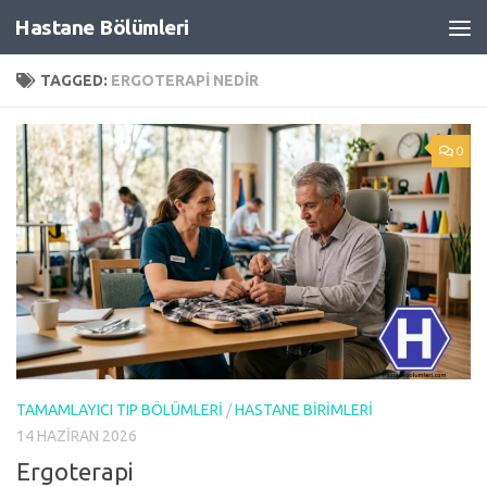
Hastane Bölümleri
Skip to content
TAGGED:
ERGOTERAPI NEDIR
0
TAMAMLAYICI TIP BÖLÜMLERI
/
HASTANE BIRIMLERI
14 HAZIRAN 2026
Ergoterapi