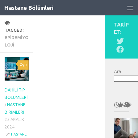
Hastane Bölümleri
Skip to content
TAKIP
TAGGED:
ET:
EPIDEMIYO
LOJI
0
Ara
DAHILI TIP
BÖLÜMLERI
/
HASTANE
BIRIMLERI
25 ARALIK
2024
BY
HASTANE