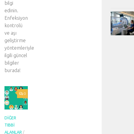
bilgi
edinin.
Enfeksiyon
kontrolü
ve aşı
geliştirme
yöntemleriyle
ilgili güncel
bilgiler
burada!
0
DIĞER
TIBBI
ALANLAR
/