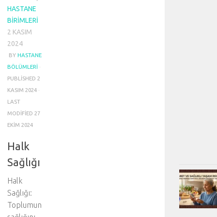
HASTANE
BIRIMLERI
2 KASIM
2024
BY
HASTANE
BÖLÜMLERI
·
PUBLISHED
2
KASIM 2024
·
LAST
MODIFIED
27
EKIM 2024
Halk
Sağlığı
Halk
Sağlığı:
Toplumun