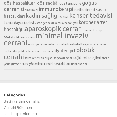
göğüs
göz hastalıkları
göz sağlığı
göz tansiyonu
cerrahisi
immünoterapi
kadın
insülin direnci
hipotiroidi
kanser tedavisi
kadın sağlığı
hastalıkları
kanser
koroner arter
kanıta dayalı tedavi
karaciğer nakli
katarakt ameliyatı
laparoskopik cerrahi
hastalığı
manuel terapi
minimal invaziv
Metabolik sendrom
cerrahi
nörolojik rehabilitasyon
nörolojik bozukluklar
otoimmün
robotik
radyoterapi
hastalıklar
polikistik over sendromu
cerrahi
sağlık teknolojileri
safra kesesi ameliyatı
saç dökülmesi
stent
stres yönetimi
Tiroid hastalıkları
yerleştirme
tıbbi cihazlar
Categories
Beyin ve Sinir Cerrahisi
Cerrahi Bölümler
Dahili Tıp Bölümleri