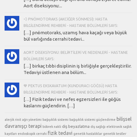
Aort diseksiyonu:...
💨 PNÖMOTORAKS (AKCIĞER SÖNMESI): HASTA
BILGILENDIRME REHBERI - HASTANE BÖLÜMLERI SAYS:
[…] pnömotoraks, uzamış hava kaçağı veya büyük
bül varlığında cerrahi tedavi...
AORT DISEKSIYONU: BELIRTILERI VE NEDENLERI - HASTANE
BÖLÜMLERI SAYS:
[…] birkaç tıbbi disiplinin iş birliğiyle gerçekleştirilir.
Tedaviyi üstlenen ana bölüm...
💙 PEKTUS EKSKAVATUM (KUNDURACI GÖĞSÜ) HASTA
BILGILENDIRME REHBERI - HASTANE BÖLÜMLERI SAYS:
[…] Fizik tedavi ve nefes egzersizleri ile göğüs
kaslarını güçlendirin. […]
bilişsel
alerjik rinit
ağrı yönetimi
bağışıklık sistemi
bağışıklık sistemi güçlendirme
davranışçı terapi
diş beyazlatma
böbrek nakli
diş sağlığı
elektronik sağlık
fizik tedavi
kayıtları
endoskopik cerrahi
genetik hastalıklar
genetik testler