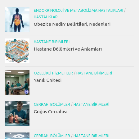
ENDOKRINOLOJI VE METABOLIZMA HASTALIKLARI
/
HASTALIKLAR
Obezite Nedir? Belirtileri, Nedenleri
HASTANE BIRIMLERI
Hastane Bölümleri ve Anlamları
ÖZELLIKLI HIZMETLER
/
HASTANE BIRIMLERI
Yanık Ünitesi
CERRAHI BÖLÜMLER
/
HASTANE BIRIMLERI
Göğüs Cerrahisi
CERRAHI BÖLÜMLER
/
HASTANE BIRIMLERI