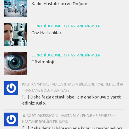
Kadın Hastalıkları ve Doğum
CERRAHI BÖLÜMLER
/
HASTANE BIRIMLERI
Göz Hastalıkları
CERRAHI BÖLÜMLER
/
HASTANE BIRIMLERI
Oftalmoloji
KALP KAPAK HASTALIKLARI HASTA BILGILENDIRME REHBERI ❤️
- HASTANE BÖLÜMLERI SAYS:
[…] Daha fazla detaylı bişgi için ana konuyu ziyaret
ediniz: Kalp...
🫀 AORT DISEKSIYONU HASTA BILGILENDIRME REHBERI -
HASTANE BÖLÜMLERI SAYS:
[…] Daha detaylı bilgi için ana konuyu ziyaret ediniz: