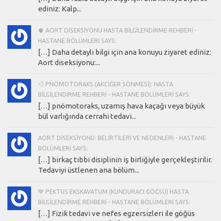
ediniz: Kalp...
🫀 AORT DISEKSIYONU HASTA BILGILENDIRME REHBERI -
HASTANE BÖLÜMLERI SAYS:
[…] Daha detaylı bilgi için ana konuyu ziyaret ediniz:
Aort diseksiyonu:...
💨 PNÖMOTORAKS (AKCIĞER SÖNMESI): HASTA
BILGILENDIRME REHBERI - HASTANE BÖLÜMLERI SAYS:
[…] pnömotoraks, uzamış hava kaçağı veya büyük
bül varlığında cerrahi tedavi...
AORT DISEKSIYONU: BELIRTILERI VE NEDENLERI - HASTANE
BÖLÜMLERI SAYS:
[…] birkaç tıbbi disiplinin iş birliğiyle gerçekleştirilir.
Tedaviyi üstlenen ana bölüm...
💙 PEKTUS EKSKAVATUM (KUNDURACI GÖĞSÜ) HASTA
BILGILENDIRME REHBERI - HASTANE BÖLÜMLERI SAYS:
[…] Fizik tedavi ve nefes egzersizleri ile göğüs