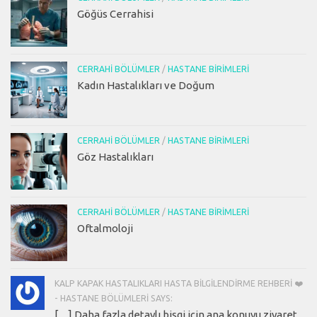
Göğüs Cerrahisi
CERRAHI BÖLÜMLER
/
HASTANE BIRIMLERI
Kadın Hastalıkları ve Doğum
CERRAHI BÖLÜMLER
/
HASTANE BIRIMLERI
Göz Hastalıkları
CERRAHI BÖLÜMLER
/
HASTANE BIRIMLERI
Oftalmoloji
KALP KAPAK HASTALIKLARI HASTA BILGILENDIRME REHBERI ❤️
- HASTANE BÖLÜMLERI SAYS:
[…] Daha fazla detaylı bişgi için ana konuyu ziyaret