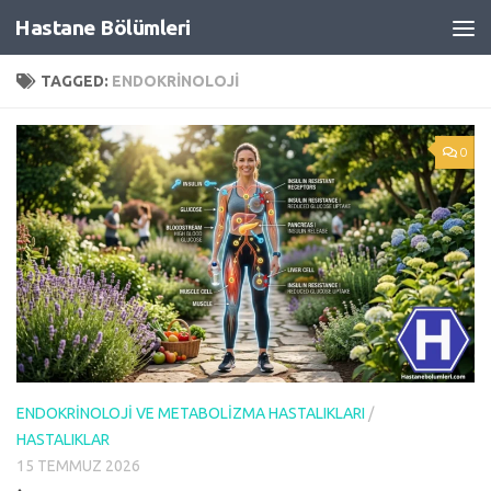
Hastane Bölümleri
Skip to content
TAGGED:
ENDOKRINOLOJI
0
ENDOKRINOLOJI VE METABOLIZMA HASTALIKLARI
/
HASTALIKLAR
15 TEMMUZ 2026