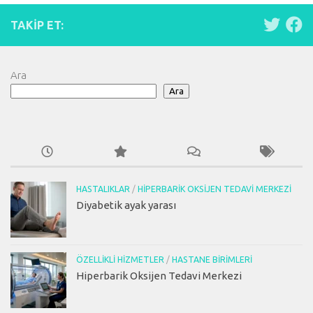
TAKIP ET:
Ara
Ara
HASTALIKLAR
/
HIPERBARIK OKSIJEN TEDAVI MERKEZI
Diyabetik ayak yarası
ÖZELLIKLI HIZMETLER
/
HASTANE BIRIMLERI
Hiperbarik Oksijen Tedavi Merkezi