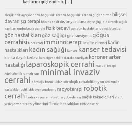
kaslarını güçlendirin. […]
bilişsel
alerjik rinit
ağrı yönetimi
bağışıklık sistemi
bağışıklık sistemi güçlendirme
davranışçı terapi
diş beyazlatma
böbrek nakli
diş sağlığı
elektronik sağlık
fizik tedavi
kayıtları
endoskopik cerrahi
genetik hastalıklar
genetik testler
göğüs
göz hastalıkları
göz sağlığı
göz tansiyonu
cerrahisi
immünoterapi
kadın
insülin direnci
hipotiroidi
kanser tedavisi
kadın sağlığı
hastalıkları
kanser
koroner arter
kanıta dayalı tedavi
karaciğer nakli
katarakt ameliyatı
laparoskopik cerrahi
hastalığı
manuel terapi
minimal invaziv
Metabolik sendrom
cerrahi
nörolojik rehabilitasyon
nörolojik bozukluklar
otoimmün
robotik
radyoterapi
hastalıklar
polikistik over sendromu
cerrahi
sağlık teknolojileri
safra kesesi ameliyatı
saç dökülmesi
stent
stres yönetimi
Tiroid hastalıkları
yerleştirme
tıbbi cihazlar